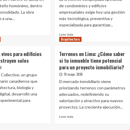
orteño homónimo, dentro
anco,
de condominios y edificios
blo
onsolidado. La obra
empresariales exige hoy una gestión
e
 a una...
más tecnológica, preventiva y
especializada para garantizar...
rillos
Leer
Leer más
e
Arquitectura
más
o
sobre
Administración
 vivos para edificios
Terrenos en Lima: ¿Cómo saber
Inteligente:
nstruyen solos
si tu inmueble tiene potencial
uitectura
Cinco
sita”
para un proyecto inmobiliario?
claves
26
para
19 mayo, 2026
 Collective, un grupo
iona
gestionar
inario canadiense que
El mercado inmobiliario viene
o
eficientemente
uitectura, biología y
priorizando terrenos con parámetros
ema
edificios
ectual
digital, desarrolló una
adecuados, redefiniendo su
corporativos
y
xperimental para
valorización y atractivo para nuevos
iar
multifamiliares
proyectos. La creciente ejecución...
rficie
Leer
Leer más
más
e
sobre