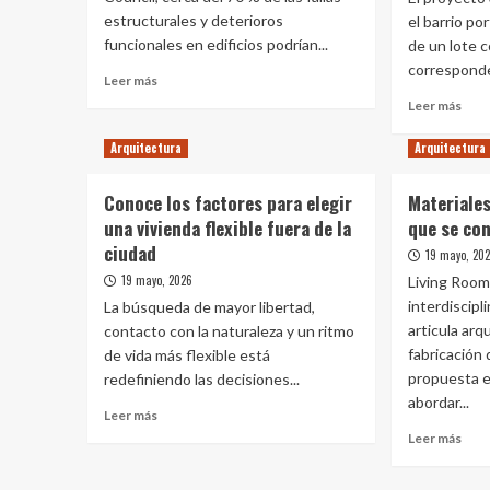
estructurales y deterioros
el barrio p
Barr
Pue
funcionales en edificios podrían...
de un lote c
Libr
corresponde
Leer
Leer más
y
más
Leer
Chor
Leer más
sobre
más
Cinco
sobr
Arquitectura
Arquitectura
acciones
Cóm
preventivas
es
Conoce los factores para elegir
Materiales
que
la
una vivienda flexible fuera de la
ayudan
que se co
“arq
a
ciudad
pará
19 mayo, 20
preservar
que
19 mayo, 2026
Living Room
el
func
interdiscipl
La búsqueda de mayor libertad,
valor
com
de
articula arq
contacto con la naturaleza y un ritmo
sist
los
proy
fabricación 
de vida más flexible está
inmuebles
para
propuesta e
redefiniendo las decisiones...
ampl
abordar...
Leer
la
Leer más
más
supe
Leer
Leer más
sobre
de
más
Conoce
tu
sobr