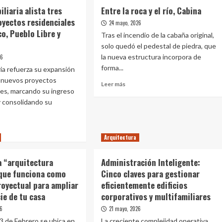
iliaria alista tres
Entre la roca y el río, Cabina
oyectos residenciales
24 mayo, 2026
o, Pueblo Libre y
Tras el incendio de la cabaña original,
solo quedó el pedestal de piedra, que
la nueva estructura incorpora de
26
forma...
ria refuerza su expansión
 nuevos proyectos
Leer
Leer más
ares, marcando su ingreso
más
y consolidando su
sobre
Entre
la
roca
Arquitectura
y
e
el
río,
a “arquitectura
Administración Inteligente:
biliaria
Cabina
 que funciona como
Cinco claves para gestionar
a
royectual para ampliar
eficientemente edificios
vos
cie de tu casa
corporativos y multifamiliares
ectos
26
21 mayo, 2026
denciales
 3 de Febrero se ubica en
La creciente complejidad operativa