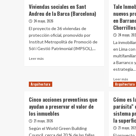
Viviendas sociales en Sant
Tale Inmob
Andreu de la Barca (Barcelona)
nuevos pr
en Barranc
24 mayo, 2026
Chorrillos
El proyecto de 36 viviendas de
protección oficial, promovido por
24 mayo, 20
Institut Metropolità de Promoció de
La inmobilia
Sòl i Gestió Patrimonial (IMPSOL),...
en Lima con
multifamili
Leer
Leer más
a Barranco 
más
estrategia...
sobre
Viviendas
Leer
Leer más
sociales
Arquitectura
Arquitectura
más
en
sobr
Sant
Tale
Cinco acciones preventivas que
Andreu
Cómo es l
Inmo
de
ayudan a preservar el valor de
parásita”
alist
la
los inmuebles
sistema p
tres
Barca
nue
la superfi
21 mayo, 2026
(Barcelona)
proy
21 mayo, 20
Según el World Green Building
resi
Council, cerca del 70 % de las fallas
El proyecto
en