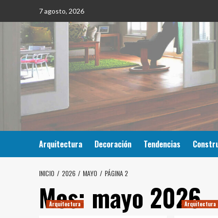
Saltar
7 agosto, 2026
al
contenido
Arquitectura
Decoración
Tendencias
Constr
INICIO
2026
MAYO
PÁGINA 2
Mes:
mayo 2026
Arquitectura
Arquitectura