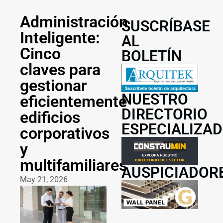
Administración
SUSCRÍBASE
Inteligente:
AL
Cinco
BOLETÍN
claves para
gestionar
NUESTRO
eficientemente
DIRECTORIO
edificios
ESPECIALIZA
corporativos
y
multifamiliares
AUSPICIADOR
May 21, 2026