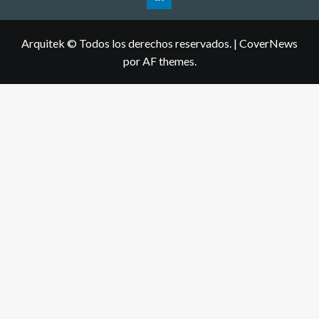
Arquitek © Todos los derechos reservados.
|
CoverNews
por AF themes.