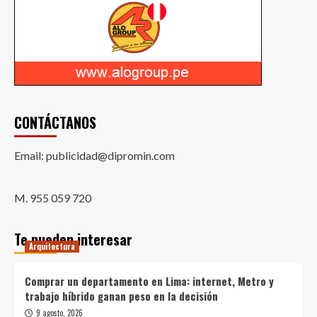
CONTÁCTANOS
Email: publicidad@dipromin.com
M. 955 059 720
Te pueden interesar
Arquitectura
Comprar un departamento en Lima: internet, Metro y
trabajo híbrido ganan peso en la decisión
9 agosto, 2026