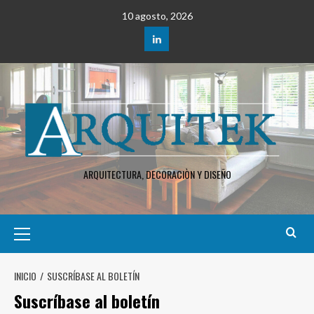
Saltar
10 agosto, 2026
al
contenido
LinkedIn
ARQUITECTURA, DECORACIÒN Y DISEÑO
Menú
principal
INICIO
SUSCRÍBASE AL BOLETÍN
Suscríbase al boletín