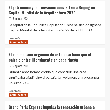
El patrimonio y la innovación convierten a Beijing en
Capital Mundial de la Arquitectura 2029
6 agosto, 2026
La capital de la República Popular de China ha sido designada
Capital Mundial de la Arquitectura 2029 de la UNESCO...
Leer
Leer más
Arquitectura
más
sobre
El
El minimalismo orgánico de esta casa hace que el
patrimonio
paisaje entre literalmente en cada rincón
y
la
6 agosto, 2026
innovación
Durante años hemos creído que construir una casa
convierten
significaba añadir algo al paisaje. Un volumen, una presencia,
a
un signo. ¿Y...
Beijing
en
Leer
Leer más
Capital
Arquitectura
más
Mundial
sobre
de
El
Grand Paris Express impulsa la renovación urbana a
la
minimalismo