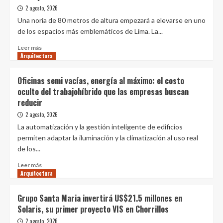
su
2 agosto, 2026
Reporte
Una noria de 80 metros de altura empezará a elevarse en uno
Integrado
de los espacios más emblemáticos de Lima. La...
de
Gestión
Leer
Leer más
2025
Arquitectura
más
ymira
sobre
hacia
Comienza
Oficinas semi vacías, energía al máximo: el costo
el
la
oculto del trabajohíbrido que las empresas buscan
futuro
instalación
reducir
con
de
una
la
2 agosto, 2026
sólida
Rueda
La automatización y la gestión inteligente de edificios
Estrategia
de
permiten adaptar la iluminación y la climatización al uso real
deSostenibilidad
Lima
de los...
al
en
2030
medio
Leer
Leer más
de
Arquitectura
más
lío
sobre
judicial
Oficinas
Grupo Santa Maria invertirá US$21.5 millones en
semi
Solaris, su primer proyecto VIS en Chorrillos
vacías,
energía
2 agosto, 2026