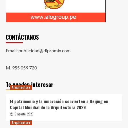
CONTÁCTANOS
Email: publicidad@dipromin.com
M. 955 059 720
Te pueden interesar
Arquitectura
El patrimonio y la innovación convierten a Beijing en
Capital Mundial de la Arquitectura 2029
6 agosto, 2026
Arquitectura