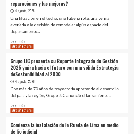
reparaciones y las mejoras?
arquitectos/as
de
vivienda
4 agosto, 2026
es
Una filtración en el techo, una tubería rota, una terma
también
averiada o la decisión de remodelar algún espacio del
una
departamento...
crisis
de
Leer
Leer más
diseño:
Arquitectura
más
seis
sobre
estrategias
Alquilas
Grupo JJC presenta su Reporte Integrado de Gestión
de
una
2025 ymira hacia el futuro con una sólida Estrategia
diseño
vivienda
deSostenibilidad al 2030
residencial
o
que
un
4 agosto, 2026
podrían
local:
Con más de 70 años de trayectoria aportando al desarrollo
reducir
¿quién
del país y la región, Grupo JJC anunció el lanzamiento...
a
debe
la
pagar
Leer
Leer más
mitad
las
Arquitectura
más
la
reparaciones
sobre
demanda
y
Grupo
Comienza la instalación de la Rueda de Lima en medio
de
las
JJC
vivienda
de lío judicial
mejoras?
presenta