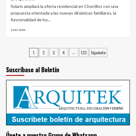
al
Solaris ampliará la oferta residencial en Chorrillos con una
máximo:
propuesta orientada a las nuevas dinámicas familiares, la
el
funcionalidad de los...
costo
oculto
Leer
Leer más
del
más
trabajohíbrido
sobre
que
Grupo
Paginación
las
2
3
4
133
Siguiente
Santa
1
…
empresas
Maria
de
buscan
invertirá
Suscríbase al Boletín
reducir
entradas
US$21.5
millones
en
Solaris,
su
primer
proyecto
VIS
en
Chorrillos
Únete a nuestro Grupo de Whatsapp