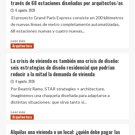
través de 68 estaciones diseñadas por arquitectos/as
Arquitectura
orgánico
2029
de
6 agosto, 2026
esta
El proyecto Grand Paris Express consiste en 200 kilómetros
casa
de nuevas líneas de metro completamente automatizadas,
hace
68 estaciones nuevas y cuatro nuevas...
que
el
Leer
Leer más
paisaje
Arquitectura
más
entre
sobre
literalmente
Grand
La crisis de vivienda es también una crisis de diseño:
en
Paris
seis estrategias de diseño residencial que podrían
cada
Express
reducir a la mitad la demanda de vivienda
rincón
impulsa
la
4 agosto, 2026
renovación
Por Beatriz Ramo, STAR strategies + architecture.
urbana
Imaginemos una chaqueta diseñada para adaptarse a
a
distintas situaciones: que sirva tanto si...
través
de
Leer
Leer más
68
Arquitectura
más
estaciones
sobre
diseñadas
La
Alquilas una vivienda o un local: ¿quién debe pagar las
por
crisis