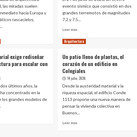
de
 las miradas suelen
evento sísmico que consistió en dos
o
interés
 inmediato hacia Europa y
grandes terremotos de magnitudes
social
ticos rascacielos,
7.2 y 7.5...
durante
..
cinco
Leer
Leer más
años
más
sobre
Arquitectura
Más
e
allá
rial exige rediseñar
Un patio lleno de plantas, el
de
acielos
ctura para escalar con
corazón de un edificio en
los
mericano
Colegiales
refugios
de
mete
6
14 julio, 2026
emergencia:
rar
dos últimos años, la
Desde la austeridad material y la
arquitectura
 ha concentrado en la
riqueza espacial, el edificio Conde
modular
y
e los grandes modelos de
1113 propone una nueva manera de
e
vernácula
l:
.
pensar la vivienda colectiva en
en
e
Buenos...
la
reconstrucción
Leer
les
Leer más
e
post-
más
terremoto
sobre