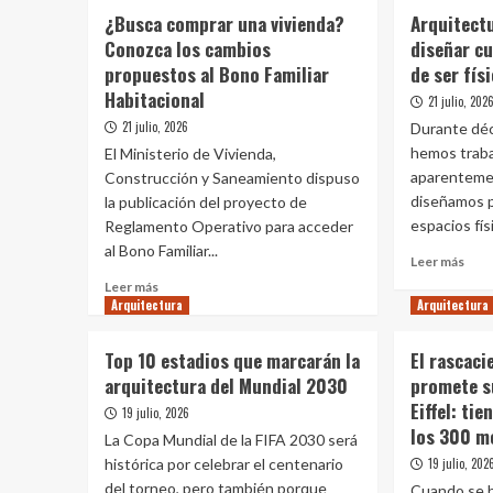
¿Busca comprar una vivienda?
Arquitect
Conozca los cambios
diseñar cu
propuestos al Bono Familiar
de ser fís
Habitacional
21 julio, 202
21 julio, 2026
Durante déc
hemos traba
El Ministerio de Vivienda,
aparenteme
Construcción y Saneamiento dispuso
diseñamos p
la publicación del proyecto de
espacios físi
Reglamento Operativo para acceder
al Bono Familiar...
Leer
Leer más
más
Leer
Leer más
sobr
Arquitectura
más
Arquitectura
Arqu
sobre
y
¿Busca
Top 10 estadios que marcarán la
El rascac
meta
comprar
arquitectura del Mundial 2030
promete su
dise
una
cua
Eiffel: tie
vivienda?
19 julio, 2026
el
Conozca
los 300 m
La Copa Mundial de la FIFA 2030 será
espa
los
histórica por celebrar el centenario
19 julio, 202
deja
cambios
del torneo, pero también porque
de
Cuando se h
propuestos