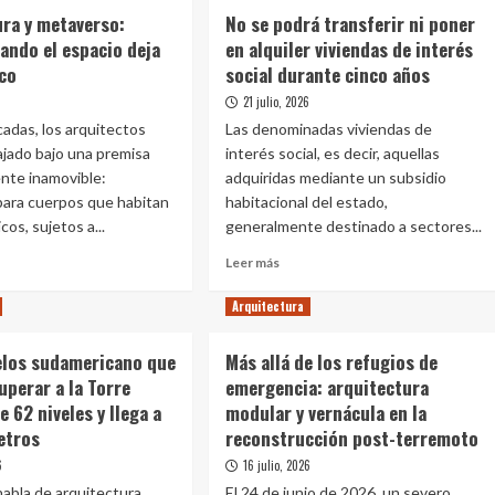
ura y metaverso:
No se podrá transferir ni poner
ando el espacio deja
en alquiler viviendas de interés
ico
social durante cinco años
6
21 julio, 2026
adas, los arquitectos
Las denominadas viviendas de
jado bajo una premisa
interés social, es decir, aquellas
nte inamovible:
adquiridas mediante un subsidio
ara cuerpos que habitan
habitacional del estado,
cos, sujetos a...
generalmente destinado a sectores...
Leer
Leer más
más
e
sobre
Arquitectura
itectura
No
se
ielos sudamericano que
Más allá de los refugios de
verso:
podrá
perar a la Torre
emergencia: arquitectura
ñar
transferir
ndo
ni
ne 62 niveles y llega a
modular y vernácula en la
poner
etros
reconstrucción post-terremoto
cio
en
6
16 julio, 2026
alquiler
viviendas
abla de arquitectura
El 24 de junio de 2026, un severo