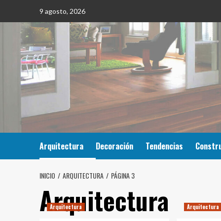
Saltar
9 agosto, 2026
al
contenido
Arquitectura
Decoración
Tendencias
Constr
INICIO
ARQUITECTURA
PÁGINA 3
Arquitectura
Arquitectura
Arquitectura