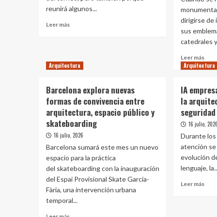
ser
reunirá algunos...
al
monumental,
físic
Bono
dirigirse de
Leer
Leer más
Familiar
sus emblemá
más
Habitacional
catedrales y.
sobre
Top
Leer
Leer más
10
Arquitectura
Arquitectura
más
estadios
sobr
que
El
Barcelona explora nuevas
marcarán
IA empresa
rasc
la
formas de convivencia entre
la arquite
suda
arquitectura
arquitectura, espacio público y
seguridad
que
del
pro
skateboarding
16 julio, 202
Mundial
supe
2030
16 julio, 2026
Durante los 
a
atención se
Barcelona sumará este mes un nuevo
la
evolución d
espacio para la práctica
Torr
Eiffe
lenguaje, la..
del skateboarding con la inauguración
tien
del Espai Provisional Skate Garcia-
Leer
Leer más
62
Fària, una intervención urbana
más
nive
temporal...
sobr
y
IA
llega
Leer
Leer más