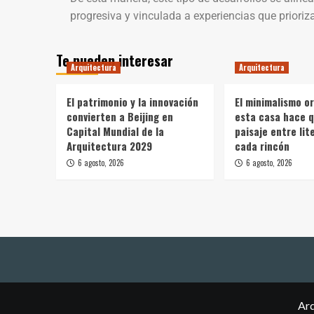
progresiva y vinculada a experiencias que priorizan
Te pueden interesar
Arquitectura
Arquitectura
El patrimonio y la innovación
El minimalismo o
convierten a Beijing en
esta casa hace q
Capital Mundial de la
paisaje entre li
Arquitectura 2029
cada rincón
6 agosto, 2026
6 agosto, 2026
Arq