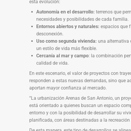
esta evolución:
Autonomía en el desarrollo:
terrenos que perm
necesidades y posibilidades de cada familia.
Entornos abiertos y naturales:
espacios que fa
desconexión.
Uso como segunda vivienda:
una alternativa 
un estilo de vida más flexible.
Cercanía al mar y campo
: la combinación per
calidad de vida.
En este escenario, el valor de proyectos con traye
responden a estas nuevas demandas, sino que ad
aportan mayor confianza al mercado.
“La urbanización Arenas de San Antonio, un proye
está orientado a quienes buscan un espacio compl
entorno y con la posibilidad de desarrollar su vi
planificada, con áreas destinadas a la recreación 
De esta manera, este tipo de desarrollos se aline