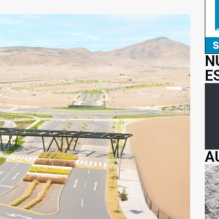
N
E
A