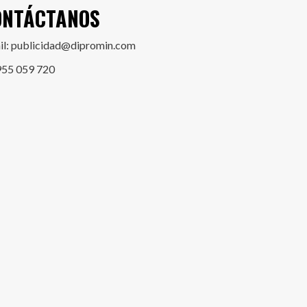
ONTÁCTANOS
il: publicidad@dipromin.com
955 059 720