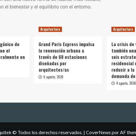
 el bienestar y el equilibrio con el entorno.
Arquitectura
Arquitectura
rgánico de
Grand Paris Express impulsa
La crisis de 
ue el
la renovación urbana a
también una 
teralmente en
través de 68 estaciones
seis estrate
diseñadas por
residencial 
arquitectos/as
reducir a la
demanda de 
6 agosto, 2026
4 agosto, 2026
uitek © Todos los derechos reservados.
|
CoverNews
por AF the