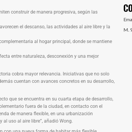
C
iten construir de manera progresiva, según las
Ema
vorecen el descanso, las actividades al aire libre y la
M. 
complementaria al hogar principal, donde se mantiene
fecta entre naturaleza, desconexión y una mejor
ctoria cobra mayor relevancia. Iniciativas que no solo
emás cuentan con avances concretos en su desarrollo,
cto que se encuentra en su cuarta etapa de desarrollo,
ementario fuera de la ciudad, en contacto con el
vienda de manera flexible, en una urbanización
y al uso al aire libre”, añadió Wong.
an con una nueva forma de habitar más flexible,