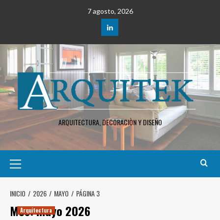
Saltar
7 agosto, 2026
al
contenido
LinkedIn
ARQUITECTURA, DECORACIÒN Y DISEÑO
Menú
principal
INICIO
2026
MAYO
PÁGINA 3
Mes:
mayo 2026
Arquitectura