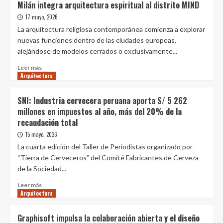
Milán integra arquitectura espiritual al distrito MIND
un
cuadrado
departamento
17 mayo, 2026
de
viviendas
La arquitectura religiosa contemporánea comienza a explorar
en
nuevas funciones dentro de las ciudades europeas,
Lima
alejándose de modelos cerrados o exclusivamente...
sube
a
Leer
Leer más
S/6.886
Arquitectura
más
y
sobre
seis
Milán
SNI: Industria cervecera peruana aporta S/ 5 262
distritos
integra
millones en impuestos al año, más del 20% de la
aceleran
arquitectura
recaudación total
su
espiritual
revalorización:
al
15 mayo, 2026
¿Cuáles
distrito
La cuarta edición del Taller de Periodistas organizado por
son?
MIND
“Tierra de Cerveceros” del Comité Fabricantes de Cerveza
de la Sociedad...
Leer
Leer más
Arquitectura
más
sobre
SNI:
Graphisoft impulsa la colaboración abierta y el diseño
Industria