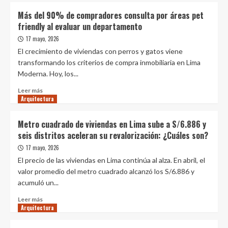
Más del 90% de compradores consulta por áreas pet
friendly al evaluar un departamento
17 mayo, 2026
El crecimiento de viviendas con perros y gatos viene
transformando los criterios de compra inmobiliaria en Lima
Moderna. Hoy, los...
Leer
Leer más
Arquitectura
más
sobre
Más
Metro cuadrado de viviendas en Lima sube a S/6.886 y
del
seis distritos aceleran su revalorización: ¿Cuáles son?
90%
de
17 mayo, 2026
compradores
El precio de las viviendas en Lima continúa al alza. En abril, el
consulta
valor promedio del metro cuadrado alcanzó los S/6.886 y
por
acumuló un...
áreas
pet
Leer
Leer más
friendly
Arquitectura
más
al
sobre
evaluar
Metro