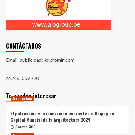
CONTÁCTANOS
Email: publicidad@dipromin.com
M. 955 059 720
Te pueden interesar
Arquitectura
El patrimonio y la innovación convierten a Beijing en
Capital Mundial de la Arquitectura 2029
6 agosto, 2026