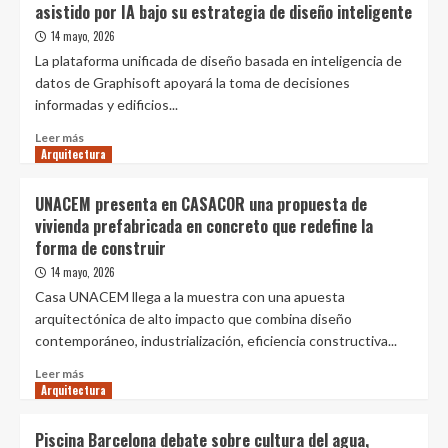
asistido por IA bajo su estrategia de diseño inteligente
cervecera
peruana
14 mayo, 2026
aporta
La plataforma unificada de diseño basada en inteligencia de
S/
datos de Graphisoft apoyará la toma de decisiones
5
informadas y edificios...
262
millones
Leer
Leer más
en
Arquitectura
más
impuestos
sobre
al
Graphisoft
UNACEM presenta en CASACOR una propuesta de
año,
impulsa
vivienda prefabricada en concreto que redefine la
más
la
forma de construir
del
colaboración
20%
abierta
14 mayo, 2026
de
y
Casa UNACEM llega a la muestra con una apuesta
la
el
arquitectónica de alto impacto que combina diseño
recaudación
diseño
total
contemporáneo, industrialización, eficiencia constructiva...
asistido
por
Leer
Leer más
IA
Arquitectura
más
bajo
sobre
su
UNACEM
Piscina Barcelona debate sobre cultura del agua,
estrategia
presenta