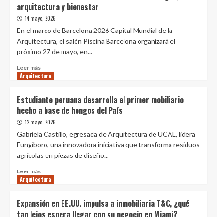
arquitectura y bienestar
de
en
diseño
CASACOR
14 mayo, 2026
inteligente
una
En el marco de Barcelona 2026 Capital Mundial de la
propuesta
Arquitectura, el salón Piscina Barcelona organizará el
de
próximo 27 de mayo, en...
vivienda
prefabricada
Leer
Leer más
en
Arquitectura
más
concreto
sobre
que
Piscina
Estudiante peruana desarrolla el primer mobiliario
redefine
Barcelona
hecho a base de hongos del País
la
debate
forma
sobre
12 mayo, 2026
de
cultura
Gabriela Castillo, egresada de Arquitectura de UCAL, lidera
construir
del
Fungíboro, una innovadora iniciativa que transforma residuos
agua,
agrícolas en piezas de diseño...
arquitectura
y
Leer
Leer más
bienestar
Arquitectura
más
sobre
Estudiante
Expansión en EE.UU. impulsa a inmobiliaria T&C, ¿qué
peruana
tan lejos espera llegar con su negocio en Miami?
desarrolla