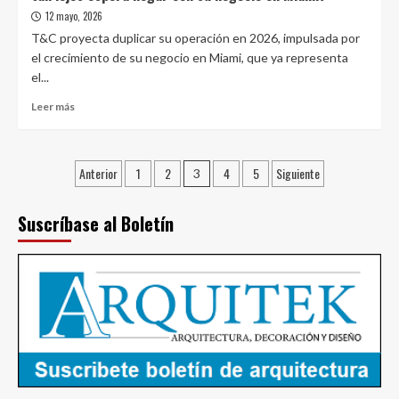
el
12 mayo, 2026
primer
T&C proyecta duplicar su operación en 2026, impulsada por
mobiliario
el crecimiento de su negocio en Miami, que ya representa
hecho
el...
a
base
Leer
Leer más
de
más
hongos
sobre
del
Expansión
Paginación
País
Anterior
1
2
4
5
Siguiente
en
3
EE.UU.
de
impulsa
Suscríbase al Boletín
entradas
a
inmobiliaria
T&C,
¿qué
tan
lejos
espera
llegar
con
su
negocio