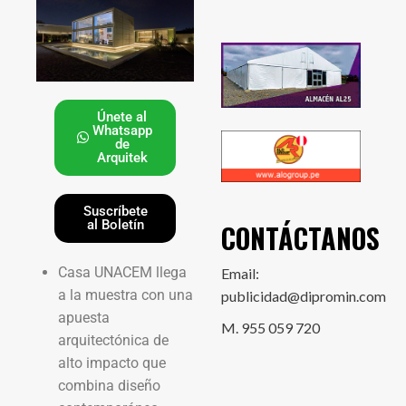
Únete al
Whatsapp
de
Arquitek
Suscríbete
al Boletín
CONTÁCTANOS
Casa UNACEM llega
Email:
a la muestra con una
publicidad@dipromin.com
apuesta
M. 955 059 720
arquitectónica de
alto impacto que
combina diseño