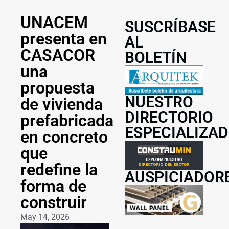
UNACEM
SUSCRÍBASE
presenta en
AL
CASACOR
BOLETÍN
una
propuesta
NUESTRO
de vivienda
DIRECTORIO
prefabricada
ESPECIALIZA
en concreto
que
redefine la
AUSPICIADOR
forma de
construir
May 14, 2026