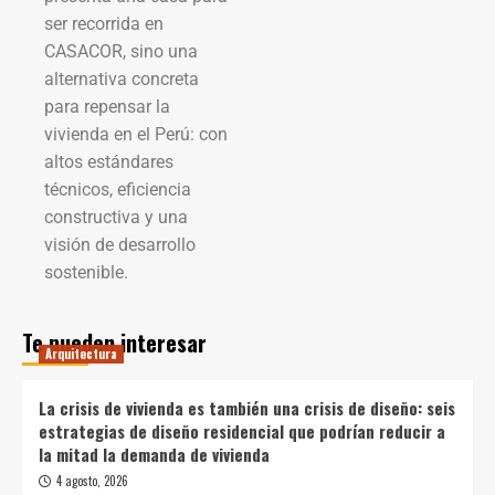
ser recorrida en
CASACOR, sino una
alternativa concreta
para repensar la
vivienda en el Perú: con
altos estándares
técnicos, eficiencia
constructiva y una
visión de desarrollo
sostenible.
Te pueden interesar
Arquitectura
La crisis de vivienda es también una crisis de diseño: seis
estrategias de diseño residencial que podrían reducir a
la mitad la demanda de vivienda
4 agosto, 2026