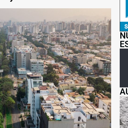
N
E
A