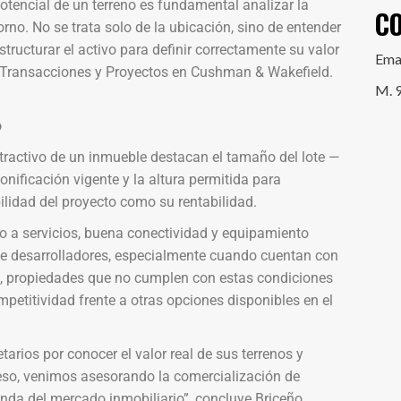
 potencial de un terreno es fundamental analizar la
C
orno. No se trata solo de la ubicación, sino de entender
tructurar el activo para definir correctamente su valor
Ema
de Transacciones y Proyectos en Cushman & Wakefield.
M. 
o
atractivo de un inmueble destacan el tamaño del lote —
ificación vigente y la altura permitida para
bilidad del proyecto como su rentabilidad.
 a servicios, buena conectividad y equipamiento
de desarrolladores, especialmente cuando cuentan con
te, propiedades que no cumplen con estas condiciones
petitividad frente a otras opciones disponibles en el
tarios por conocer el valor real de sus terrenos y
ceso, venimos asesorando la comercialización de
da del mercado inmobiliario”, concluye Briceño.