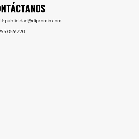
ONTÁCTANOS
il: publicidad@dipromin.com
955 059 720