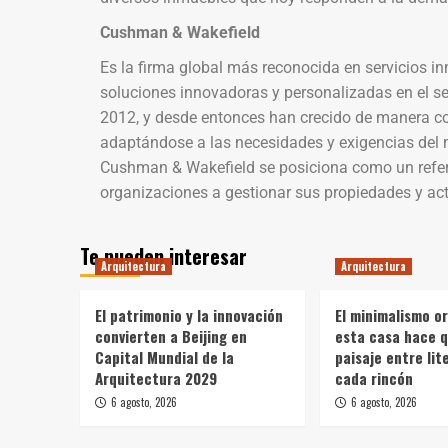
Cushman & Wakefield
Es la firma global más reconocida en servicios i
soluciones innovadoras y personalizadas en el sec
2012, y desde entonces han crecido de manera co
adaptándose a las necesidades y exigencias del
Cushman & Wakefield se posiciona como un refer
organizaciones a gestionar sus propiedades y acti
Te pueden interesar
Arquitectura
Arquitectura
El patrimonio y la innovación
El minimalismo o
convierten a Beijing en
esta casa hace q
Capital Mundial de la
paisaje entre li
Arquitectura 2029
cada rincón
6 agosto, 2026
6 agosto, 2026