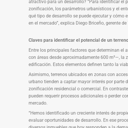
atractivo para un desarrollo? “Para identificar el
zonificación, los parámetros urbanísticos y el ent
qué tipo de desarrollo se puede ejecutar y cómo es
en el mercado”, explica Diego Briceño, gerente 
Claves para identificar el potencial de un terren
Entre los principales factores que determinan el 
con áreas desde aproximadamente 600 m²—, la zon
edificación. Estos elementos definen tanto la via
Asimismo, terrenos ubicados en zonas con acceso
urbano tienden a captar mayor interés por parte 
zonificación residencial o comercial. En contras
pueden requerir procesos adicionales o perder com
mercado.
“Hemos identificado un creciente interés de propie
evaluar oportunidades de desarrollo. En ese pro
diversos inmuebles que hoy responden a la deman