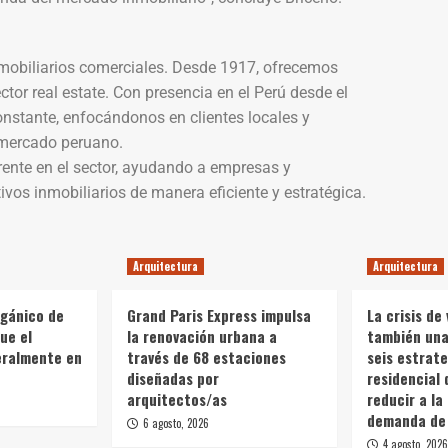
nmobiliarios comerciales. Desde 1917, ofrecemos
tor real estate. Con presencia en el Perú desde el
nstante, enfocándonos en clientes locales y
 mercado peruano.
ente en el sector, ayudando a empresas y
vos inmobiliarios de manera eficiente y estratégica.
Arquitectura
Arquitectura
rgánico de
Grand Paris Express impulsa
La crisis de 
ue el
la renovación urbana a
también una 
teralmente en
través de 68 estaciones
seis estrate
diseñadas por
residencial 
arquitectos/as
reducir a la
demanda de 
6 agosto, 2026
4 agosto, 2026