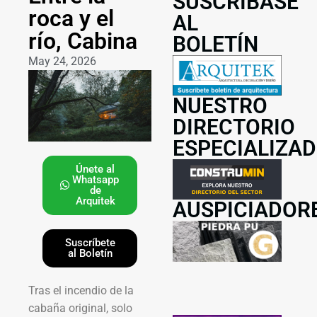
SUSCRÍBASE
roca y el
AL
río, Cabina
BOLETÍN
May 24, 2026
NUESTRO
DIRECTORIO
ESPECIALIZA
Únete al
Whatsapp
de
Arquitek
AUSPICIADOR
Suscríbete
al Boletín
Tras el incendio de la
cabaña original, solo