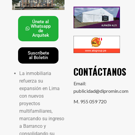
Únete al
Whatsapp
de
Arquitek
Suscríbete
al Boletín
CONTÁCTANOS
La inmobiliaria
refuerza su
Email:
expansión en Lima
publicidad@dipromin.com
con nuevos
M. 955 059 720
proyectos
multifamiliares,
marcando su ingreso
a Barranco y
consolidando su