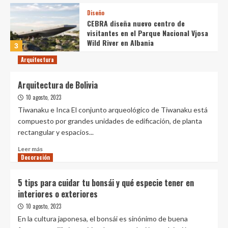
Diseño
CEBRA diseña nuevo centro de
visitantes en el Parque Nacional Vjosa
Wild River en Albania
3
Arquitectura
Diseño
Diseño entre especies: hacia el
Arquitectura de Bolivia
desarrollo de materiales que
permitan el crecimiento y la
10 agosto, 2023
4
habitabilidad de especies no humanas
Tiwanaku e Inca El conjunto arqueológico de Tiwanaku está
compuesto por grandes unidades de edificación, de planta
Diseño
rectangular y espacios...
¿Cómo lograr confort y bienestar en
Leer
el diseño de espacios comunes?
Leer más
Decoración
más
5
sobre
Arquitectura
5 tips para cuidar tu bonsái y qué especie tener en
Diseño
de
interiores o exteriores
Cómo dimensionar una isla de cocina
Bolivia
óptima: 5 consejos esenciales
10 agosto, 2023
1
En la cultura japonesa, el bonsái es sinónimo de buena