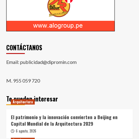
CONTÁCTANOS
Email: publicidad@dipromin.com
M. 955 059 720
Te pueden interesar
Arquitectura
El patrimonio y la innovación convierten a Beijing en
Capital Mundial de la Arquitectura 2029
6 agosto, 2026