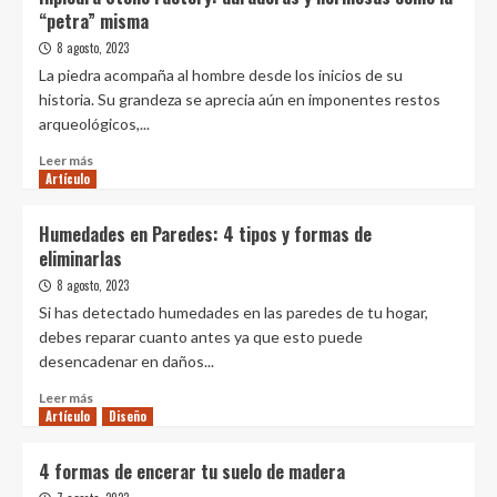
Muebles
según
“petra” misma
que
la
honran
8 agosto, 2023
estilista
su
Sol
La piedra acompaña al hombre desde los inicios de su
naturaleza
Van
historia. Su grandeza se aprecia aún en imponentes restos
Dorssen
arqueológicos,...
Leer
Leer más
Artículo
más
sobre
Inpiedra
Humedades en Paredes: 4 tipos y formas de
Stone
eliminarlas
Factory:
duraderas
8 agosto, 2023
y
Si has detectado humedades en las paredes de tu hogar,
hermosas
debes reparar cuanto antes ya que esto puede
como
desencadenar en daños...
la
“petra”
Leer
Leer más
misma
Artículo
más
Diseño
sobre
Humedades
4 formas de encerar tu suelo de madera
en