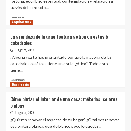
fortuna, equilibrio espiritual, contemplación y relajación a
Diseño
través del contacto...
Fabricando muebles con plásticos
reciclados y residuos urbanos: Los
Leer
Leer más
Colados
Arquitectura
más
2
sobre
5
La grandeza de la arquitectura gótica en estas 5
Diseño
tips
catedrales
CEBRA diseña nuevo centro de
para
visitantes en el Parque Nacional Vjosa
cuidar
9 agosto, 2023
Wild River en Albania
tu
3
¿Alguna vez te has preguntado por qué la mayoría de las
bonsái
catedrales católicas tiene un estilo gótico? Todo esto
y
Diseño
tiene...
qué
Diseño entre especies: hacia el
especie
desarrollo de materiales que
Leer
Leer más
tener
permitan el crecimiento y la
Decoración
más
4
en
habitabilidad de especies no humanas
sobre
interiores
La
Cómo pintar el interior de una casa: métodos, colores
o
grandeza
Diseño
e ideas
exteriores
de
¿Cómo lograr confort y bienestar en
la
9 agosto, 2023
el diseño de espacios comunes?
arquitectura
¿Quieres renovar el aspecto de tu hogar? ¿O tal vez renovar
5
gótica
esa pintura blanca, que de blanco poco le queda?...
en