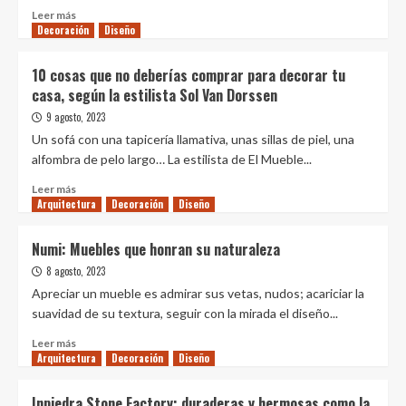
estas
Leer
Leer más
5
Decoración
más
Diseño
catedrales
sobre
Cómo
10 cosas que no deberías comprar para decorar tu
pintar
casa, según la estilista Sol Van Dorssen
el
interior
9 agosto, 2023
de
Un sofá con una tapicería llamativa, unas sillas de piel, una
una
alfombra de pelo largo… La estilista de El Mueble...
casa:
métodos,
Leer
Leer más
colores
Arquitectura
más
Decoración
Diseño
e
sobre
ideas
10
Numi: Muebles que honran su naturaleza
cosas
8 agosto, 2023
que
no
Apreciar un mueble es admirar sus vetas, nudos; acariciar la
deberías
suavidad de su textura, seguir con la mirada el diseño...
comprar
Leer
para
Leer más
Arquitectura
más
Decoración
Diseño
decorar
sobre
tu
Numi:
casa,
Inpiedra Stone Factory: duraderas y hermosas como la