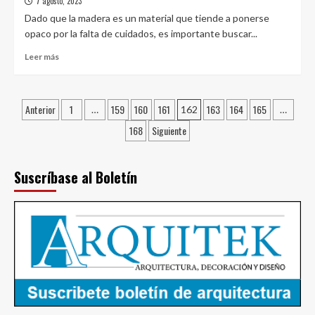
7 agosto, 2023
Paredes:
4
Dado que la madera es un material que tiende a ponerse
tipos
opaco por la falta de cuidados, es importante buscar...
y
Leer
formas
Leer más
más
de
sobre
eliminarlas
4
Paginación
Anterior
1
159
160
161
163
164
165
formas
…
162
…
de
de
168
Siguiente
encerar
entradas
tu
suelo
Suscríbase al Boletín
de
madera