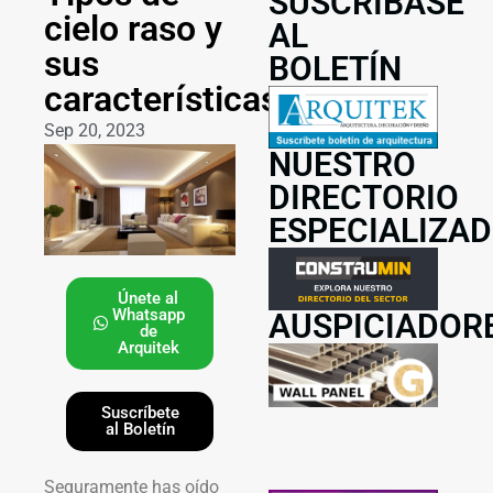
SUSCRÍBASE
cielo raso y
AL
sus
BOLETÍN
características
Sep 20, 2023
NUESTRO
DIRECTORIO
ESPECIALIZA
Únete al
Whatsapp
AUSPICIADOR
de
Arquitek
Suscríbete
al Boletín
Seguramente has oído