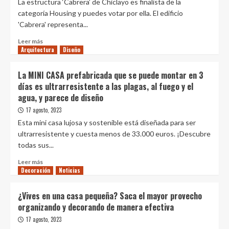
La estructura ‘Cabrera’ de Chiclayo es finalista de la
las
Diseño
categoría Housing y puedes votar por ella. El edificio
Fabricando muebles con plásticos
puertas
'Cabrera' representa...
reciclados y residuos urbanos: Los
de
Colados
su
Leer
Leer más
2
casa
Arquitectura
más
Diseño
en
sobre
Diseño
París,
Edificio
La MINI CASA prefabricada que se puede montar en 3
CEBRA diseña nuevo centro de
un
peruano
visitantes en el Parque Nacional Vjosa
días es ultrarresistente a las plagas, al fuego y el
espacio
compite
Wild River en Albania
agua, y parece de diseño
que
3
en
podría
el
17 agosto, 2023
confundirse
Diseño
concurso
Esta mini casa lujosa y sostenible está diseñada para ser
con
Diseño entre especies: hacia el
mundial
ultrarresistente y cuesta menos de 33.000 euros. ¡Descubre
un
desarrollo de materiales que
de
estudio
todas sus...
permitan el crecimiento y la
arquitectura
de
4
habitabilidad de especies no humanas
‘ArchDaily
Leer
Leer más
cine
Building
Decoración
más
Noticias
2023′
sobre
Diseño
La
¿Cómo lograr confort y bienestar en
¿Vives en una casa pequeña? Saca el mayor provecho
MINI
el diseño de espacios comunes?
organizando y decorando de manera efectiva
CASA
5
prefabricada
17 agosto, 2023
que