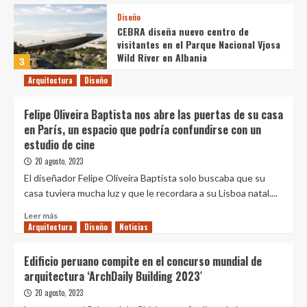
Diseño
CEBRA diseña nuevo centro de
visitantes en el Parque Nacional Vjosa
Wild River en Albania
3
Arquitectura
Diseño
Diseño
Diseño entre especies: hacia el
Felipe Oliveira Baptista nos abre las puertas de su casa
desarrollo de materiales que
permitan el crecimiento y la
en París, un espacio que podría confundirse con un
4
habitabilidad de especies no humanas
estudio de cine
20 agosto, 2023
Diseño
El diseñador Felipe Oliveira Baptista solo buscaba que su
¿Cómo lograr confort y bienestar en
casa tuviera mucha luz y que le recordara a su Lisboa natal....
el diseño de espacios comunes?
5
Leer
Leer más
Arquitectura
más
Diseño
Noticias
sobre
Diseño
Felipe
Edificio peruano compite en el concurso mundial de
Cómo dimensionar una isla de cocina
Oliveira
arquitectura ‘ArchDaily Building 2023′
óptima: 5 consejos esenciales
Baptista
1
nos
20 agosto, 2023
abre