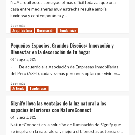
NUA arquitectes consigue el más difícil todavía: que una
para
casa entre medianeras muy estrecha resulte amplia,
activar
luminosa y contemporánea y,...
la
energía
Leer
Leer más
positiva
Arquitectura
más
Decoración
Tendencias
sobre
Esta
Pequeños Espacios, Grandes Diseños: Innovación y
casa
Bienestar en la decoración de tu hogar
entre
medianeras
16 agosto, 2023
de
· De acuerdo a la Asociación de Empresas Inmobiliarias
solo
del Perú (ASEI), cada vez más peruanos optan por vivir en...
cuatro
metros
Leer
Leer más
de
Artículo
más
Tendencias
fachada
sobre
consigue
Pequeños
Signify lleva las ventajas de la luz natural a los
ser
Espacios,
espacios interiores con NatureConnect
amplia
Grandes
y
Diseños:
16 agosto, 2023
luminosa
Innovación
NatureConnect es la solución de iluminación de Signify que
(y
y
se inspira en la naturaleza y mejora el bienestar, potencia el...
sabemos
Bienestar