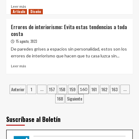
su
en
Leer
Leer más
secreto)
la
Artículo
más
Diseño
decoración
sobre
de
Signify
Errores de interiorismo: Evita estas tendencias a toda
tu
lleva
costa
hogar
las
ventajas
15 agosto, 2023
de
De paredes grises a espacios sin personalidad, estos son los
la
errores de interiorismo que hacen que tu casa luzca sin...
luz
natural
Leer
Leer más
a
más
los
sobre
espacios
Errores
Paginación
interiores
Anterior
1
157
158
159
161
162
163
de
…
160
…
con
interiorismo:
de
168
Siguiente
NatureConnect
Evita
entradas
estas
tendencias
Suscríbase al Boletín
a
toda
costa