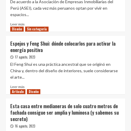
De acuerdo a la Asociación de Empresas Inmobiliarias del
se
Perú (ASEI), cada vez más peruanos optan por vivir en
puede
espacios...
montar
en
Leer
Leer más
3
Diseño
más
Sin categoría
días
sobre
es
¿Vives
Espejos y Feng Shui: dónde colocarlos para activar la
ultrarresistente
en
energía positiva
a
una
las
casa
17 agosto, 2023
plagas,
pequeña?
El Feng Shui es una práctica ancestral que se originó en
al
Saca
China y, dentro del diseño de interiores, suele considerarse
fuego
el
el arte...
y
mayor
el
provecho
Leer
Leer más
agua,
organizando
Artículo
más
Diseño
y
y
sobre
parece
decorando
Espejos
Esta casa entre medianeras de solo cuatro metros de
de
de
y
diseño
fachada consigue ser amplia y luminosa (y sabemos su
manera
Feng
secreto)
efectiva
Shui:
dónde
16 agosto, 2023
colocarlos