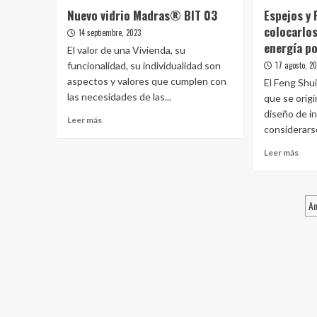
Nuevo vidrio Madras® BIT 03
Espejos y 
colocarlos
14 septiembre, 2023
energía po
El valor de una Vivienda, su
funcionalidad, su individualidad son
17 agosto, 2
aspectos y valores que cumplen con
El Feng Shui
las necesidades de las...
que se origi
diseño de in
Leer
Leer más
considerarse
más
sobre
Leer
Leer más
Nuevo
más
vidrio
sobr
Madras® BIT
Espe
P
03
An
y
Fen
d
Shui
e
dón
colo
para
activ
la
ener