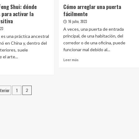
Feng Shui: dónde
Cómo arreglar una puerta
 para activar la
fácilmente
sitiva
16 julio, 2023
023
A veces, una puerta de entrada
principal, de una habitación, del
 es una práctica ancestral
corredor o de una oficina, puede
nó en China y, dentro del
funcionar mal debido al...
teriores, suele
 el arte...
Leer
Leer más
más
sobre
Cómo
e
arreglar
jos
aginación
una
terior
1
2
puerta
g
e
fácilmente
:
ntradas
de
carlos
ar
gía