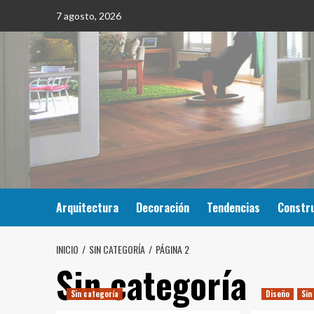
Saltar
7 agosto, 2026
al
contenido
Arquitectura
Decoración
Tendencias
Constr
INICIO
SIN CATEGORÍA
PÁGINA 2
Sin categoría
Sin categoría
Diseño
Sin