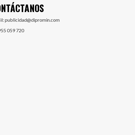
ONTÁCTANOS
il: publicidad@dipromin.com
955 059 720