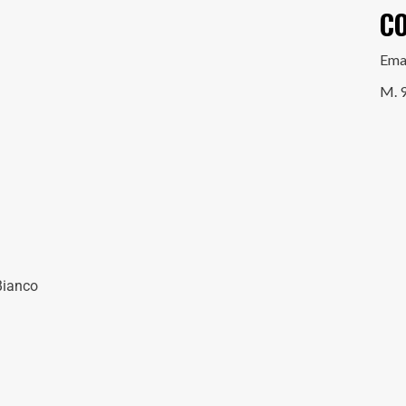
C
Ema
M. 