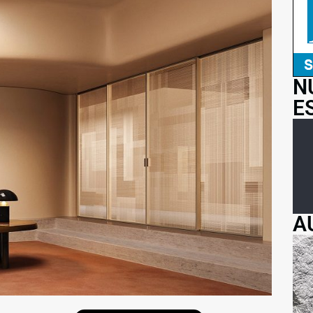
N
E
A