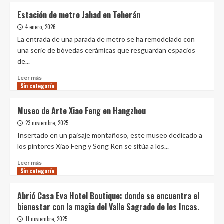
Estación de metro Jahad en Teherán
4 enero, 2026
La entrada de una parada de metro se ha remodelado con
una serie de bóvedas cerámicas que resguardan espacios
de...
Leer
Leer más
Sin categoría
más
sobre
Estación
Museo de Arte Xiao Feng en Hangzhou
de
23 noviembre, 2025
metro
Jahad
Insertado en un paisaje montañoso, este museo dedicado a
en
los pintores Xiao Feng y Song Ren se sitúa a los...
Teherán
Leer
Leer más
Sin categoría
más
sobre
Museo
Abrió Casa Eva Hotel Boutique: donde se encuentra el
de
bienestar con la magia del Valle Sagrado de los Incas.
Arte
Xiao
11 noviembre, 2025