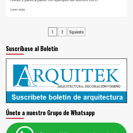
abrir
un
Leer
Leer más
negocio
más
en
sobre
un
Cómo
Paginación
departamento
2
Siguiente
hacer
1
un
de
domo
Suscríbase al Boletín
entradas
o
cúpula
geodésica
en
el
jardín
de
casa
Únete a nuestro Grupo de Whatsapp