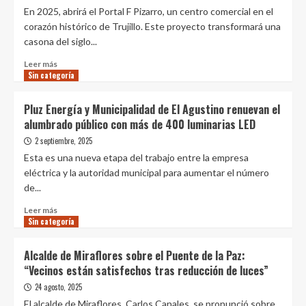
de
la
En 2025, abrirá el Portal F Pizarro, un centro comercial en el
los
arquitectura
corazón histórico de Trujillo. Este proyecto transformará una
Incas.
clásica
casona del siglo...
a
nivel
Leer
Leer más
federal.
Sin categoría
más
sobre
Se
Pluz Energía y Municipalidad de El Agustino renuevan el
inaugurará
alumbrado público con más de 400 luminarias LED
un
gran
2 septiembre, 2025
y
Esta es una nueva etapa del trabajo entre la empresa
moderno
eléctrica y la autoridad municipal para aumentar el número
centro
de...
comercial
al
Leer
Leer más
norte
Sin categoría
más
de
sobre
Perú
Pluz
Alcalde de Miraflores sobre el Puente de la Paz:
en
Energía
“Vecinos están satisfechos tras reducción de luces”
2025:
y
se
Municipalidad
24 agosto, 2025
ubicará
de
El alcalde de Miraflores, Carlos Canales, se pronunció sobre