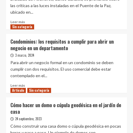
en
El
las críticas a las luces instaladas en el Puente de la Paz,
el
Agustino
ubicado en...
centro
renuevan
histórico
el
Leer
Leer más
alumbrado
Sin categoría
más
público
sobre
con
Alcalde
Condominios: los requisitos a cumplir para abrir un
más
de
negocio en un departamento
de
Miraflores
400
sobre
3 marzo, 2024
luminarias
el
Para abrir un negocio formal en un condominio se deben
LED
Puente
cumplir con dos requisitos. El uso comercial debe estar
de
contemplado en el...
la
Paz:
Leer
Leer más
“Vecinos
Artículo
más
Sin categoría
están
sobre
satisfechos
Condominios:
Cómo hacer un domo o cúpula geodésica en el jardín de
tras
los
casa
reducción
requisitos
de
a
24 septiembre, 2023
luces”
cumplir
Cómo construir una casa domo o cúpula geodésica en pocas
para
horas y paso a paso. Un ejemplo de domos con...