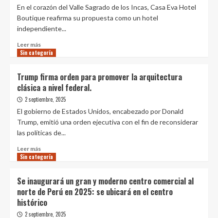
Feng
En el corazón del Valle Sagrado de los Incas, Casa Eva Hotel
en
Boutique reafirma su propuesta como un hotel
Hangzhou
independiente...
Leer
Leer más
Sin categoría
más
sobre
Abrió
Trump firma orden para promover la arquitectura
Casa
clásica a nivel federal.
Eva
Hotel
2 septiembre, 2025
Boutique:
El gobierno de Estados Unidos, encabezado por Donald
donde
Trump, emitió una orden ejecutiva con el fin de reconsiderar
se
las políticas de...
encuentra
el
Leer
Leer más
bienestar
Sin categoría
más
con
sobre
la
Trump
Se inaugurará un gran y moderno centro comercial al
magia
firma
norte de Perú en 2025: se ubicará en el centro
del
orden
histórico
Valle
para
Sagrado
promover
2 septiembre, 2025