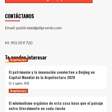
CONTÁCTANOS
Email: publicidad@dipromin.com
M. 955 059 720
Te pueden interesar
Arquitectura
El patrimonio y la innovación convierten a Beijing en
Capital Mundial de la Arquitectura 2029
6 agosto, 2026
Arquitectura
El minimalismo orgánico de esta casa hace que el paisaje
entre literalmente en cada rincón