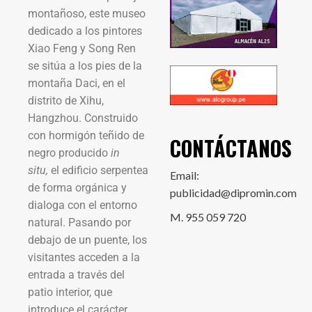
montañoso, este museo
dedicado a los pintores
Xiao Feng y Song Ren
se sitúa a los pies de la
montaña Daci, en el
distrito de Xihu,
Hangzhou. Construido
con hormigón teñido de
CONTÁCTANOS
negro producido
in
situ,
el edificio serpentea
Email:
de forma orgánica y
publicidad@dipromin.com
dialoga con el entorno
M. 955 059 720
natural. Pasando por
debajo de un puente, los
visitantes acceden a la
entrada a través del
patio interior, que
introduce el carácter