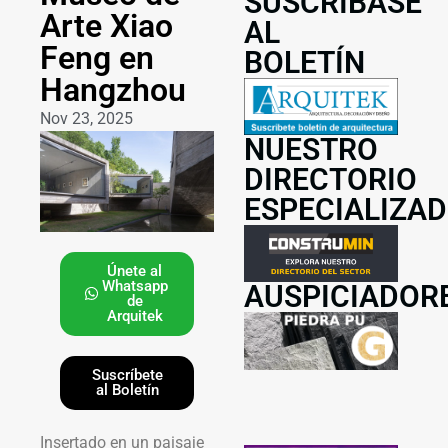
SUSCRÍBASE
Arte Xiao
AL
Feng en
BOLETÍN
Hangzhou
Nov 23, 2025
NUESTRO
DIRECTORIO
ESPECIALIZA
Únete al
Whatsapp
AUSPICIADOR
de
Arquitek
Suscríbete
al Boletín
Insertado en un paisaje