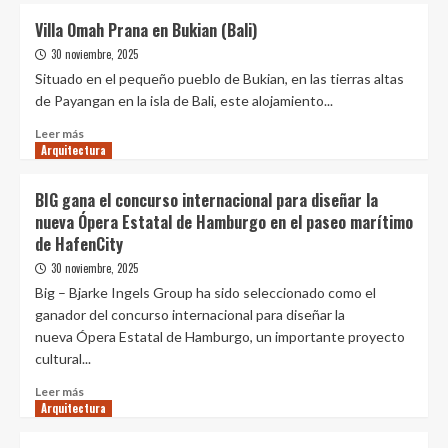
Villa Omah Prana en Bukian (Bali)
30 noviembre, 2025
Situado en el pequeño pueblo de Bukian, en las tierras altas
de Payangan en la isla de Bali, este alojamiento...
Leer
Leer más
Arquitectura
más
sobre
Villa
BIG gana el concurso internacional para diseñar la
Omah
nueva Ópera Estatal de Hamburgo en el paseo marítimo
Prana
de HafenCity
en
Bukian
30 noviembre, 2025
(Bali)
Big – Bjarke Ingels Group ha sido seleccionado como el
ganador del concurso internacional para diseñar la
nueva Ópera Estatal de Hamburgo, un importante proyecto
cultural...
Leer
Leer más
Arquitectura
más
sobre
BIG