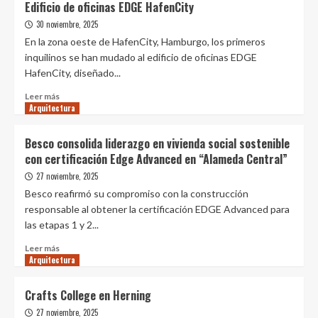
Edificio de oficinas EDGE HafenCity
gana
30 noviembre, 2025
el
concurso
En la zona oeste de HafenCity, Hamburgo, los primeros
internacional
inquilinos se han mudado al edificio de oficinas EDGE
para
HafenCity, diseñado...
diseñar
la
Leer
Leer más
nueva
Arquitectura
más
Ópera
sobre
Estatal
Edificio
Besco consolida liderazgo en vivienda social sostenible
de
de
con certificación Edge Advanced en “Alameda Central”
Hamburgo
oficinas
en
EDGE
27 noviembre, 2025
el
HafenCity
Besco reafirmó su compromiso con la construcción
paseo
responsable al obtener la certificación EDGE Advanced para
marítimo
las etapas 1 y 2...
de
HafenCity
Leer
Leer más
Arquitectura
más
sobre
Besco
Crafts College en Herning
consolida
27 noviembre, 2025
liderazgo