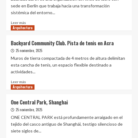
sede en Berlín que trabaja hacia una transformación
sistémica del entorno...
Leer
Leer más
Arquitectura
más
sobre
Bauhaus
Backyard Community Club. Pista de tenis en Acra
Earth
25 noviembre, 2025
transforma
un
Muros de tierra compactada de 4 metros de altura delimitan
estacionamiento
esta cancha de tenis, un espacio flexible destinado a
en
actividades...
desuso
en
Leer
Leer más
un
Arquitectura
más
pabellón
sobre
comunitario
Backyard
One Central Park, Shanghai
de
Community
25 noviembre, 2025
bambú
Club.
en
Pista
ONE CENTRAL PARK está profundamente arraigado en el
Bali,
de
tejido del casco antiguo de Shanghái, testigo silencioso de
Indonesia
tenis
siete siglos de...
en