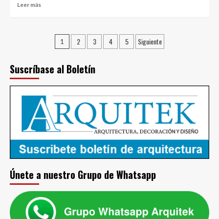
Acra
Leer
Leer más
más
sobre
One
Paginación
2
3
4
5
Siguiente
Central
1
Park,
de
Shanghai
Suscríbase al Boletín
entradas
Únete a nuestro Grupo de Whatsapp