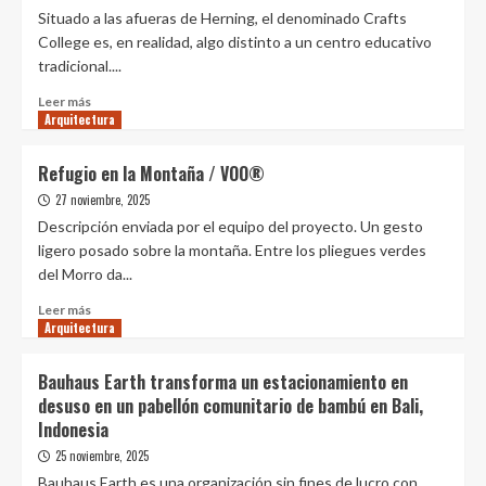
en
Situado a las afueras de Herning, el denominado Crafts
vivienda
College es, en realidad, algo distinto a un centro educativo
social
tradicional....
sostenible
con
Leer
Leer más
certificación
Arquitectura
más
Edge
sobre
Advanced
Crafts
Refugio en la Montaña / VOO®
en
College
27 noviembre, 2025
“Alameda
en
Central”
Herning
Descripción enviada por el equipo del proyecto. Un gesto
ligero posado sobre la montaña. Entre los pliegues verdes
del Morro da...
Leer
Leer más
Arquitectura
más
sobre
Refugio
Bauhaus Earth transforma un estacionamiento en
en
desuso en un pabellón comunitario de bambú en Bali,
la
Indonesia
Montaña
/
25 noviembre, 2025
VOO®
Bauhaus Earth es una organización sin fines de lucro con