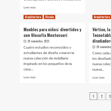
salón
Eleg
Leer
Leer más
un
más
suel
sobre
Arquitectura
Diseño
Arquitectura
de
Estudios
mad
científicos
para
Muebles para niños: divertidos y
Vértice, l
sugieren
el
con filosofía Montessori
Tecnotabl
que
cuar
el
diseñador
28 noviembre, 2023
de
cambio
bañ
28 noviembre
Cuatro estudios reconocidos y
climático
estudiantes de diseño crearon la
Como cada a
habría
nueva colección de mobiliario
los diseñad
provocado
colapso
inspirado en los pequeños de la
nueva colec
en
casa....
nueva...
fortaleza
Leer
Leer
Leer más
de
Leer más
más
más
Kuélap
sobre
sobr
Muebles
Vért
Pagina
para
2
3
la
1
niños:
nuev
de
divertidos
cole
y
de