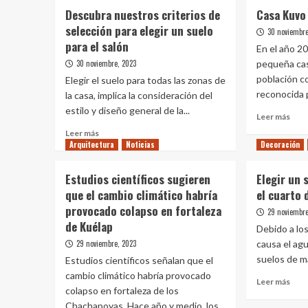
Descubra nuestros criterios de
Casa Kuvo
selección para elegir un suelo
30 noviembre
para el salón
En el año 2
30 noviembre, 2023
pequeña cas
población c
Elegir el suelo para todas las zonas de
reconocida 
la casa, implica la consideración del
estilo y diseño general de la...
Leer
Leer más
más
Leer
Leer más
sobr
Arquitectura
más
Noticias
Decoración
Casa
sobre
Kuv
Descubra
Estudios científicos sugieren
Elegir un 
nuestros
que el cambio climático habría
el cuarto 
criterios
provocado colapso en fortaleza
de
29 noviembre
selección
de Kuélap
Debido a lo
para
29 noviembre, 2023
causa el ag
elegir
suelos de ma
Estudios científicos señalan que el
un
cambio climático habría provocado
suelo
Leer
Leer más
para
colapso en fortaleza de los
más
el
Chachapoyas .Hace año y medio, los...
sobr