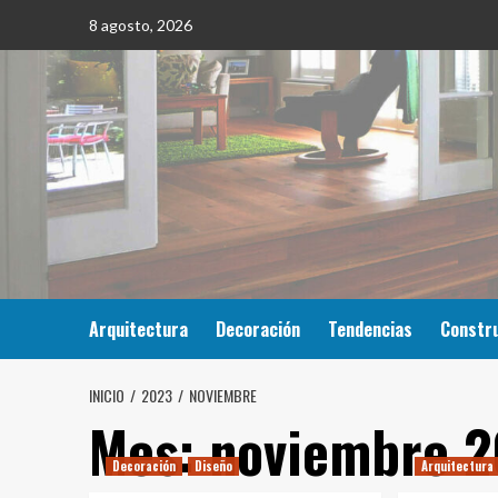
Saltar
8 agosto, 2026
al
contenido
Arquitectura
Decoración
Tendencias
Constr
INICIO
2023
NOVIEMBRE
Mes:
noviembre 
Decoración
Diseño
Arquitectura