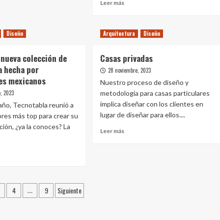
Leer
Leer más
ir
más
sobre
o
La
Diseño
Arquitectura
Diseño
Aceleradora
era
del
a nueva colección de
Casas privadas
Hospital
La
a hecha por
28 noviembre, 2023
to
Paz
es mexicanos
Nuestro proceso de diseño y
de
o
, 2023
metodología para casas particulares
Madrid
implica diseñar con los clientes en
ño, Tecnotabla reunió a
lugar de diseñar para ellos....
ores más top para crear su
ción, ¿ya la conoces? La
Leer
Leer más
más
sobre
Casas
privadas
e
ice,
ción
4
9
Siguiente
…
a
cción