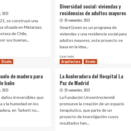
Diversidad social: viviendas y
residencias de adultos mayores
, 2023
30 noviembre, 2023
021, se construyó una
a situada en Matanzas,
SmartGreen es un programa de
ostera de Chile,
viviendas y una residencia social para
por sus buenas...
adultos mayores, este proyecto se
basa en la idea...
Leer
Leer más
e
más
Diseño
Arquitectura
Diseño
sobre
o
Diversidad
suelo de madera para
La Aceleradora del Hospital La
social:
de baño
Paz de Madrid
viviendas
y
, 2023
29 noviembre, 2023
residencias
s daños irreversibles que
La Fundación Unoentrecienmil
de
ua y la humedad en los
promueve la creación de un espacio
adultos
dera, en Tarkett no...
terapéutico, que parte de un
mayores
proyecto de investigación cuyos
resultados han...
e