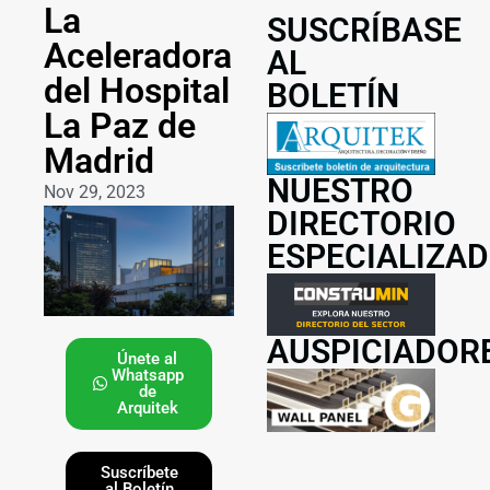
La
SUSCRÍBASE
Aceleradora
AL
del Hospital
BOLETÍN
La Paz de
Madrid
NUESTRO
Nov 29, 2023
DIRECTORIO
ESPECIALIZA
AUSPICIADOR
Únete al
Whatsapp
de
Arquitek
Suscríbete
al Boletín