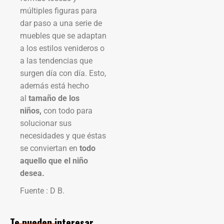
múltiples figuras para
dar paso a una serie de
muebles que se adaptan
a los estilos venideros o
a las tendencias que
surgen día con día. Esto,
además está hecho
al
tamaño de los
niños,
con todo para
solucionar sus
necesidades y que éstas
se conviertan en
todo
aquello que el niño
desea.
Fuente : D B.
Te pueden interesar