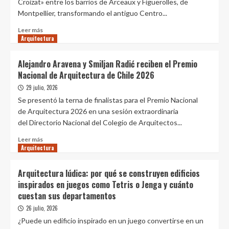
Croizat» entre los barrios de Arceaux y Figuerolles, de
se
Diseño
Montpellier, transformando el antiguo Centro...
sostiene
Fabricando muebles con plásticos
pese
reciclados y residuos urbanos: Los
Leer
Leer más
al
Colados
Arquitectura
más
2
crecimiento
sobre
de
Sanar
Alejandro Aravena y Smiljan Radić reciben el Premio
Diseño
la
mediante
Nacional de Arquitectura de Chile 2026
CEBRA diseña nuevo centro de
oferta
arquitectura.
visitantes en el Parque Nacional Vjosa
«Espace
29 julio, 2026
Wild River en Albania
Ambroise
3
Se presentó la terna de finalistas para el Premio Nacional
Croizat»
de Arquitectura 2026 en una sesión extraordinaria
por
Diseño
del Directorio Nacional del Colegio de Arquitectos...
TAUTEM
Diseño entre especies: hacia el
desarrollo de materiales que
Leer
Leer más
permitan el crecimiento y la
Arquitectura
más
4
habitabilidad de especies no humanas
sobre
Alejandro
Arquitectura lúdica: por qué se construyen edificios
Aravena
Diseño
inspirados en juegos como Tetris o Jenga y cuánto
y
¿Cómo lograr confort y bienestar en
cuestan sus departamentos
Smiljan
el diseño de espacios comunes?
Radić
26 julio, 2026
5
reciben
¿Puede un edificio inspirado en un juego convertirse en un
el