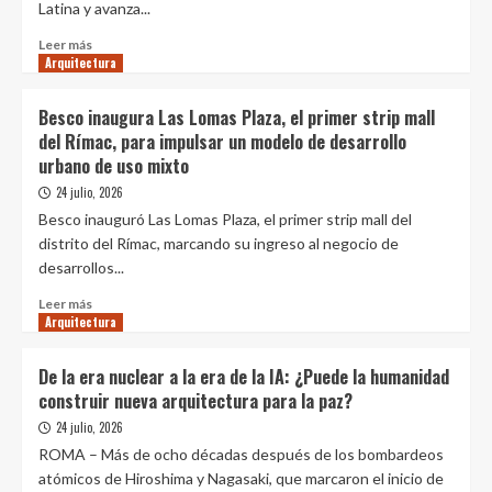
Latina y avanza...
departamentos
Fusiona
con
Leer
Leer más
el
Arquitectura
más
Paisaje
sobre
Redefinidiendo
Besco inaugura Las Lomas Plaza, el primer strip mall
la
del Rímac, para impulsar un modelo de desarrollo
venta
urbano de uso mixto
inmobiliaria
con
24 julio, 2026
IA:
Besco inauguró Las Lomas Plaza, el primer strip mall del
LIDZ.ai
distrito del Rímac, marcando su ingreso al negocio de
suma
desarrollos...
a
Argentina
Leer
Leer más
y
Arquitectura
más
llegaría
sobre
a
Besco
De la era nuclear a la era de la IA: ¿Puede la humanidad
más
inaugura
construir nueva arquitectura para la paz?
países
Las
de
Lomas
24 julio, 2026
la
Plaza,
ROMA – Más de ocho décadas después de los bombardeos
región
el
atómicos de Hiroshima y Nagasaki, que marcaron el inicio de
primer