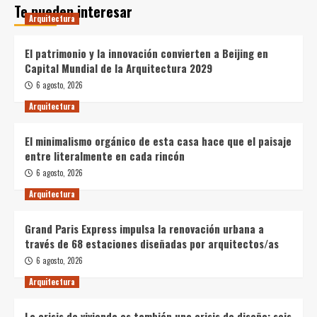
Te pueden interesar
Arquitectura
El patrimonio y la innovación convierten a Beijing en
Capital Mundial de la Arquitectura 2029
6 agosto, 2026
Arquitectura
El minimalismo orgánico de esta casa hace que el paisaje
entre literalmente en cada rincón
6 agosto, 2026
Arquitectura
Grand Paris Express impulsa la renovación urbana a
través de 68 estaciones diseñadas por arquitectos/as
6 agosto, 2026
Arquitectura
La crisis de vivienda es también una crisis de diseño: seis