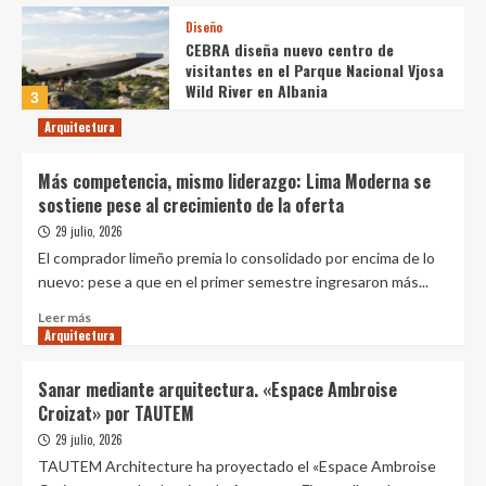
Diseño
CEBRA diseña nuevo centro de
visitantes en el Parque Nacional Vjosa
Wild River en Albania
3
Arquitectura
Diseño
Diseño entre especies: hacia el
Más competencia, mismo liderazgo: Lima Moderna se
desarrollo de materiales que
permitan el crecimiento y la
sostiene pese al crecimiento de la oferta
4
habitabilidad de especies no humanas
29 julio, 2026
El comprador limeño premia lo consolidado por encima de lo
Diseño
nuevo: pese a que en el primer semestre ingresaron más...
¿Cómo lograr confort y bienestar en
Leer
el diseño de espacios comunes?
Leer más
Arquitectura
más
5
sobre
Más
Sanar mediante arquitectura. «Espace Ambroise
Diseño
competencia,
Croizat» por TAUTEM
Cómo dimensionar una isla de cocina
mismo
óptima: 5 consejos esenciales
liderazgo:
29 julio, 2026
1
Lima
TAUTEM Architecture ha proyectado el «Espace Ambroise
Moderna