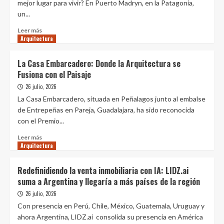
mejor lugar para vivir? En Puerto Madryn, en la Patagonia,
Premio
un...
Nacional
de
Leer
Leer más
Arquitectura
Arquitectura
más
de
sobre
Chile
Arquitectura
La Casa Embarcadero: Donde la Arquitectura se
2026
lúdica:
Fusiona con el Paisaje
por
qué
26 julio, 2026
se
La Casa Embarcadero, situada en Peñalagos junto al embalse
construyen
de Entrepeñas en Pareja, Guadalajara, ha sido reconocida
edificios
con el Premio...
inspirados
en
Leer
Leer más
juegos
Arquitectura
más
como
sobre
Tetris
La
Redefinidiendo la venta inmobiliaria con IA: LIDZ.ai
o
Casa
suma a Argentina y llegaría a más países de la región
Jenga
Embarcadero:
y
Donde
26 julio, 2026
cuánto
la
Con presencia en Perú, Chile, México, Guatemala, Uruguay y
cuestan
Arquitectura
ahora Argentina, LIDZ.ai consolida su presencia en América
sus
se