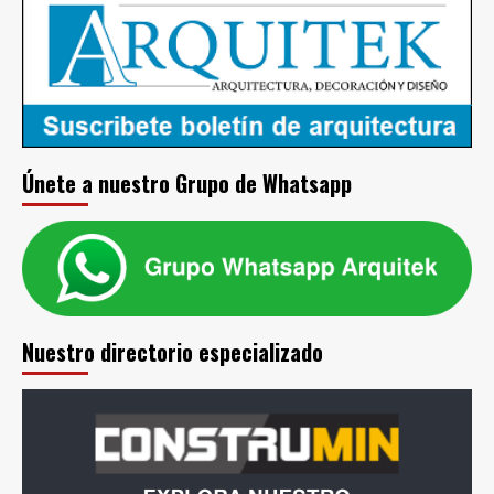
su
oferta
de
proyectos
disponibles
al
2026
Únete a nuestro Grupo de Whatsapp
Nuestro directorio especializado