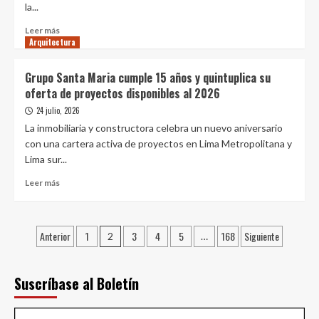
la...
strip
mall
Leer
Leer más
del
Arquitectura
más
Rímac,
sobre
para
De
Grupo Santa Maria cumple 15 años y quintuplica su
impulsar
la
oferta de proyectos disponibles al 2026
un
era
modelo
nuclear
24 julio, 2026
de
a
La inmobiliaria y constructora celebra un nuevo aniversario
desarrollo
la
con una cartera activa de proyectos en Lima Metropolitana y
urbano
era
Lima sur...
de
de
uso
la
Leer
Leer más
mixto
IA:
más
¿Puede
sobre
la
Grupo
Paginación
humanidad
Anterior
1
3
4
5
168
Siguiente
Santa
2
…
construir
Maria
de
nueva
cumple
arquitectura
entradas
15
Suscríbase al Boletín
para
años
la
y
paz?
quintuplica