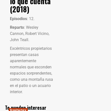
lo que cuenta
(2018)
Episodios
: 12.
Reparto
: Wesley
Cannon, Robert Vicino,
John Teall.
Excéntricos propietarios
presentan casas
aparentemente
normales que esconden
espacios sorprendentes,
como una montaña rusa
en el patio o un acuario
interior.
Te pueden interesar
Arquitectura