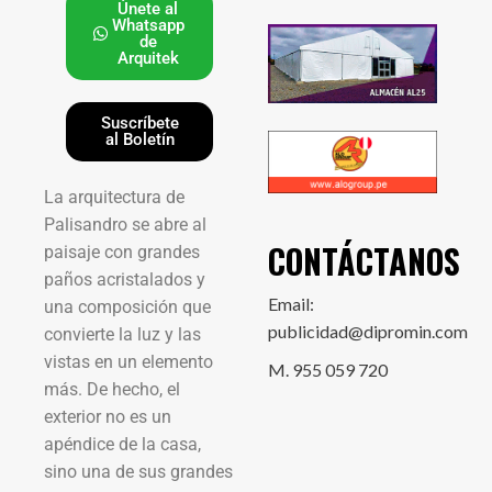
Únete al
Whatsapp
de
Arquitek
Suscríbete
al Boletín
La arquitectura de
Palisandro se abre al
CONTÁCTANOS
paisaje con grandes
paños acristalados y
Email:
una composición que
publicidad@dipromin.com
convierte la luz y las
vistas en un elemento
M. 955 059 720
más. De hecho, el
exterior no es un
apéndice de la casa,
sino una de sus grandes