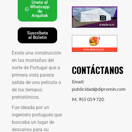
Únete al
Whatsapp
de
Arquitek
Suscríbete
al Boletín
Existe una construcción
en las montañas del
CONTÁCTANOS
norte de Portugal que a
primera vista parece
Email:
salida de una película o
publicidad@dipromin.com
de los tiempos
prehistóricos.
M. 955 059 720
Fue ideada por un
ingeniero portugués que
buscaba un lugar de
descanso para su