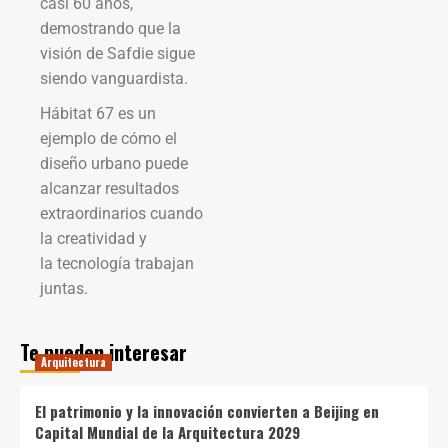
casi 60 años,
demostrando que la
visión de Safdie sigue
siendo vanguardista.
Hábitat 67 es un
ejemplo de cómo el
diseño urbano puede
alcanzar resultados
extraordinarios cuando
la creatividad y
la tecnología trabajan
juntas.
Te pueden interesar
Arquitectura
El patrimonio y la innovación convierten a Beijing en
Capital Mundial de la Arquitectura 2029