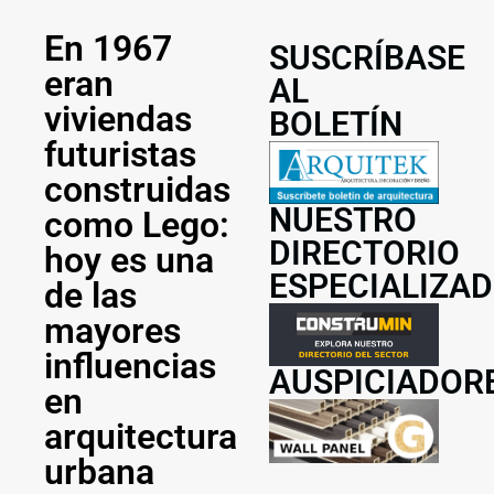
En 1967
SUSCRÍBASE
eran
AL
viviendas
BOLETÍN
futuristas
construidas
NUESTRO
como Lego:
DIRECTORIO
hoy es una
ESPECIALIZA
de las
mayores
influencias
AUSPICIADOR
en
arquitectura
urbana