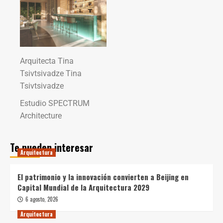
Arquitecta Tina
Tsivtsivadze Tina
Tsivtsivadze
Estudio SPECTRUM
Architecture
Te pueden interesar
Arquitectura
El patrimonio y la innovación convierten a Beijing en
Capital Mundial de la Arquitectura 2029
6 agosto, 2026
Arquitectura