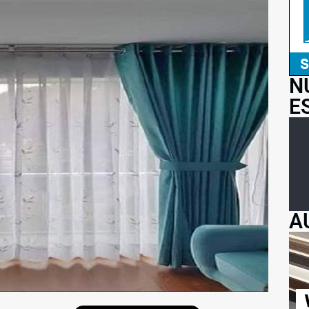
N
E
A