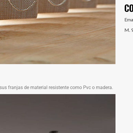
C
Ema
M. 
sus franjas de material resistente como Pvc o madera.