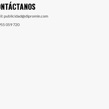
ONTÁCTANOS
il: publicidad@dipromin.com
955 059 720