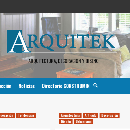
ARQUITECTURA, DECORACIÒN Y DISEÑO
ucción
Noticias
Directorio CONSTRUMIN
coración
Tendencias
Arquitectura
Artículo
Decoración
Diseño
Urbanismo