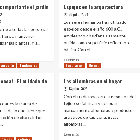
s importante el jardín
Espejos en la arquitectura
sa
20 julio, 2023
3
Los seres humanos han utilizado
espejos desde el año 600 a.C.,
ue no a todas las personas
empleando obsidiana altamente
s flores, mantener
pulida como superficie reflectante
idar las plantas. Y a...
básica. Con el...
Leer
Leer más
e
más
coración
Tendencias
Decoración
Diseño
rque
sobre
Espejos
ocoat . El cuidado de
Las alfombras en el hogar
rtante
en
13 julio, 2023
la
n
arquitectura
3
Con el tradicional arte turcomano del
tejido se fabrican y decoran
oat es la marca de
manualmente alfombras y productos
en todo lo que tiene que
artísticos de tapicería. Estas
ección de alta calidad,
alfombras...
..
Leer
Leer más
más
Diseño
Noticias