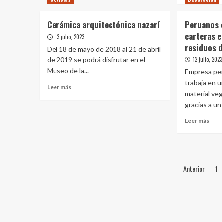
Techos
sobr
de
Rubi
Cerámica arquitectónica nazarí
Peruanos 
madera
mon
carteras e
1
13 julio, 2023
.
residuos d
El
Del 18 de mayo de 2018 al 21 de abril
cuid
de 2019 se podrá disfrutar en el
12 julio, 202
de
Museo de la...
Empresa per
la
trabaja en 
mad
Leer
Leer más
material ve
más
gracias a un
sobre
Cerámica
Leer
Leer más
arquitectónica
más
nazarí
sobr
Per
crea
Pagina
moch
Anterior
1
y
de
cart
entrad
ecol
a
parti