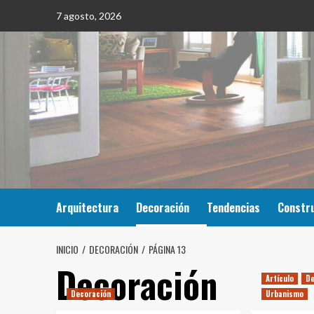
Saltar
7 agosto, 2026
al
contenido
Arquitectura
Decoración
Tendencias
Constr
INICIO
DECORACIÓN
PÁGINA 13
Decoración
Artículo
De
Decoración
Urbanismo