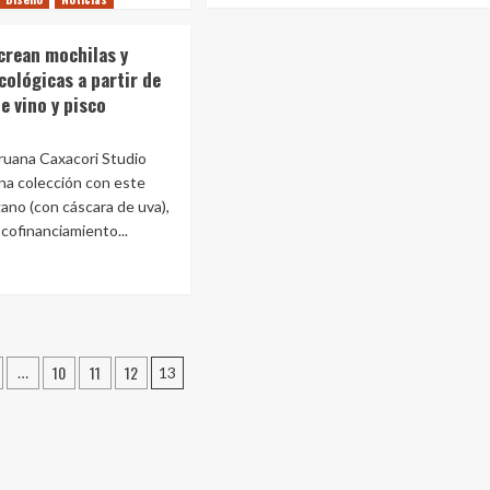
sobre
e
Las
o
crean mochilas y
alfombras
ocoat
cológicas a partir de
en
e vino y pisco
el
hogar
ado
3
uana Caxacori Studio
una colección con este
era
gano (con cáscara de uva),
 cofinanciamiento...
e
uanos
n
ción
ilas
10
11
12
…
13
eras
as
ógicas
r