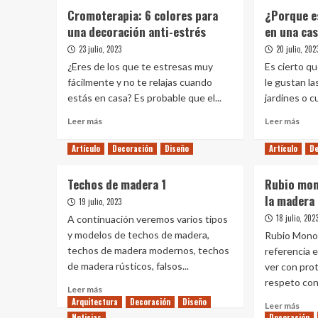
Cromoterapia: 6 colores para
¿Porque e
una decoración anti-estrés
en una ca
23 julio, 2023
20 julio, 202
¿Eres de los que te estresas muy
Es cierto q
fácilmente y no te relajas cuando
le gustan la
estás en casa? Es probable que el...
jardines o cu
Leer
Leer
Leer más
Leer más
más
más
sobre
sobr
Artículo
Decoración
Diseño
Artículo
De
Cromoterapia:
¿Po
6
es
Techos de madera 1
Rubio mon
colores
impo
la madera
para
el
19 julio, 2023
una
jardí
18 julio, 202
A continuación veremos varios tipos
decoración
en
y modelos de techos de madera,
Rubio Monoc
anti-
una
techos de madera modernos, techos
referencia 
estrés
casa
de madera rústicos, falsos...
ver con prot
respeto con.
Leer
Leer más
más
Arquitectura
Decoración
Diseño
Leer
Leer más
sobre
Noticias
Decoración
más