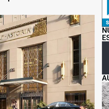
N
E
A