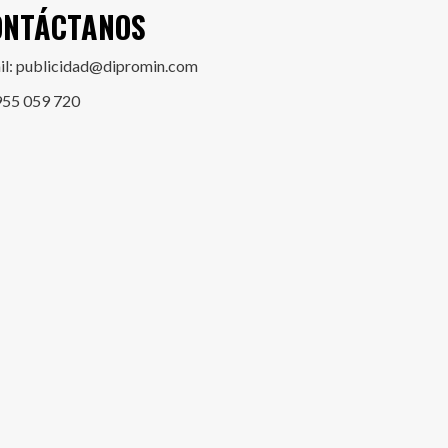
ONTÁCTANOS
il: publicidad@dipromin.com
955 059 720