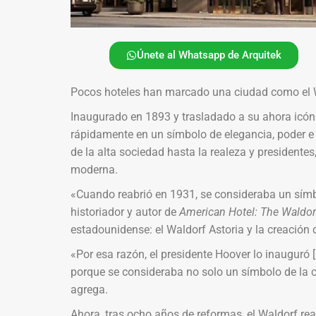
Únete al Whatsapp de Arquitek
Pocos hoteles han marcado una ciudad como el W
Inaugurado en 1893 y trasladado a su ahora icóni
rápidamente en un símbolo de elegancia, poder e 
de la alta sociedad hasta la realeza y presidentes,
moderna.
«Cuando reabrió en 1931, se consideraba un símbo
historiador y autor de
American Hotel: The Waldor
estadounidense: el Waldorf Astoria y la creación d
«Por esa razón, el presidente Hoover lo inauguró [
porque se consideraba no solo un símbolo de la c
agrega.
Ahora, tras ocho años de reformas, el Waldorf rea