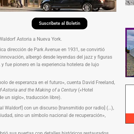
Suscríbete al Boletín
aldorf Astoria a Nueva York.
ca dirección de Park Avenue en 1931, se convirtió
innovación, albergó desde leyendas del jazz y figuras
 y fue pionero en la experiencia hotelera de lujo
lo de esperanza en el futuro», cuenta David Freeland,
f-Astoria and the Making of a Century
(«Hotel
e un siglo», traducción libre).
al Waldorf] con un discurso [transmitido por radio] (…),
iudad, sino un símbolo nacional de recuperación»,
brió sus puertas con detalles históricos restaurados,