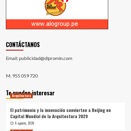
CONTÁCTANOS
Email: publicidad@dipromin.com
M. 955 059 720
Te pueden interesar
Arquitectura
El patrimonio y la innovación convierten a Beijing en
Capital Mundial de la Arquitectura 2029
6 agosto, 2026