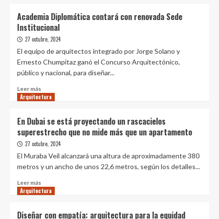
Arquitectura
sobre
Rogelio
La
Academia Diplomática contará con renovada Sede
Salmona
primera
Institucional
2024
impresión:
La
27 octubre, 2024
fachada
El equipo de arquitectos integrado por Jorge Solano y
como
Ernesto Chumpitaz ganó el Concurso Arquitectónico,
factor
público y nacional, para diseñar...
decisivo
en
Leer
Leer más
la
Arquitectura
más
venta
sobre
de
Academia
En Dubai se está proyectando un rascacielos
inmuebles
Diplomática
superestrecho que no mide más que un apartamento
contará
con
27 octubre, 2024
renovada
El Muraba Veil alcanzará una altura de aproximadamente 380
Sede
metros y un ancho de unos 22,6 metros, según los detalles...
Institucional
Leer
Leer más
Arquitectura
más
sobre
En
Diseñar con empatía: arquitectura para la equidad
Dubai