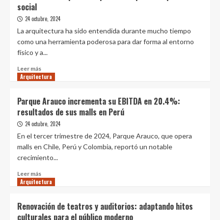
social
se
está
24 octubre, 2024
proyectando
La arquitectura ha sido entendida durante mucho tiempo
un
como una herramienta poderosa para dar forma al entorno
rascacielos
físico y a...
superestrecho
que
Leer
Leer más
no
Arquitectura
más
mide
sobre
más
Diseñar
Parque Arauco incrementa su EBITDA en 20.4%:
que
con
resultados de sus malls en Perú
un
empatía:
apartamento
arquitectura
24 octubre, 2024
para
En el tercer trimestre de 2024, Parque Arauco, que opera
la
malls en Chile, Perú y Colombia, reportó un notable
equidad
crecimiento...
social
Leer
Leer más
Arquitectura
más
sobre
Parque
Renovación de teatros y auditorios: adaptando hitos
Arauco
culturales para el público moderno
incrementa