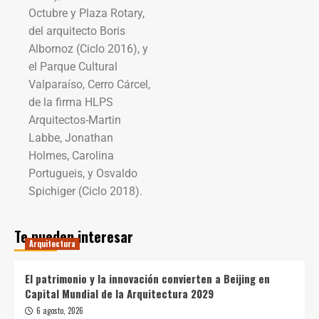
Octubre y Plaza Rotary,
del arquitecto Boris
Albornoz (Ciclo 2016), y
el Parque Cultural
Valparaíso, Cerro Cárcel,
de la firma HLPS
Arquitectos-Martin
Labbe, Jonathan
Holmes, Carolina
Portugueis, y Osvaldo
Spichiger (Ciclo 2018).
Te pueden interesar
Arquitectura
El patrimonio y la innovación convierten a Beijing en
Capital Mundial de la Arquitectura 2029
6 agosto, 2026