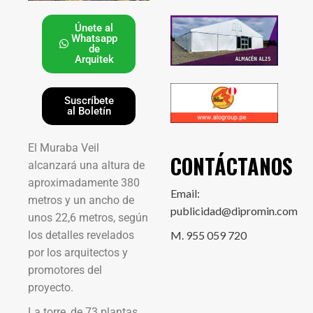
Únete al
Whatsapp
de
Arquitek
Suscríbete
al Boletín
El Muraba Veil
CONTÁCTANOS
alcanzará una altura de
aproximadamente 380
Email:
metros y un ancho de
publicidad@dipromin.com
unos 22,6 metros, según
los detalles revelados
M. 955 059 720
por los arquitectos y
promotores del
proyecto.
La torre, de 73 plantas,