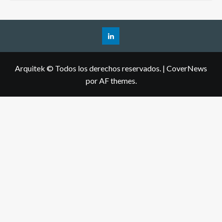
Arquitek © Todos los derechos reservados.
|
CoverNews
por AF themes.