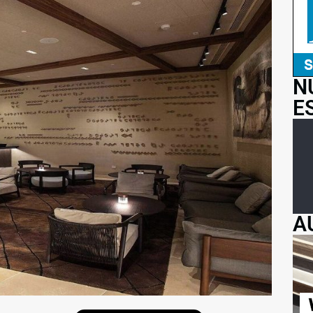
N
E
A