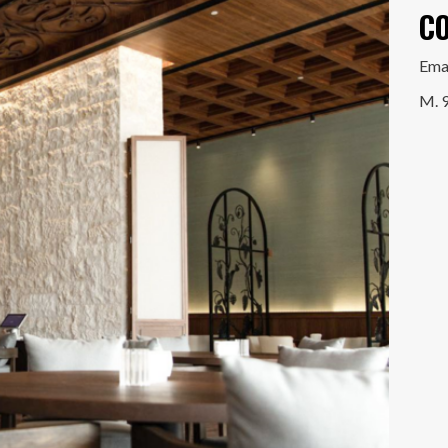
C
Ema
M. 