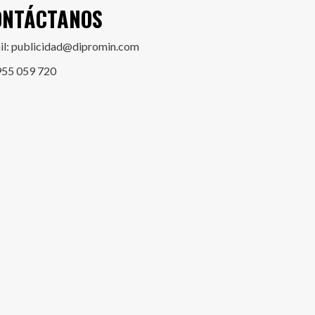
ONTÁCTANOS
il: publicidad@dipromin.com
955 059 720