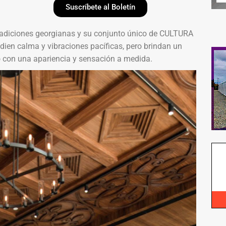
Suscríbete al Boletín
s tradiciones georgianas y su conjunto único de CULTURA
adien calma y vibraciones pacíficas, pero brindan un
 con una apariencia y sensación a medida.