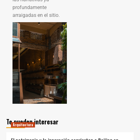
profundamente
arraigadas en el sitio.
Te pueden interesar
Arquitectura