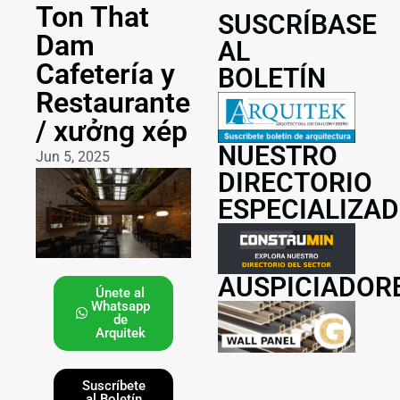
Ton That
SUSCRÍBASE
Dam
AL
Cafetería y
BOLETÍN
Restaurante
/ xưởng xép
NUESTRO
Jun 5, 2025
DIRECTORIO
ESPECIALIZA
AUSPICIADOR
Únete al
Whatsapp
de
Arquitek
Suscríbete
al Boletín