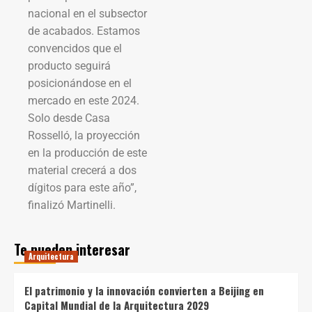
nacional en el subsector
de acabados. Estamos
convencidos que el
producto seguirá
posicionándose en el
mercado en este 2024.
Solo desde Casa
Rosselló, la proyección
en la producción de este
material crecerá a dos
dígitos para este año”,
finalizó Martinelli.
Te pueden interesar
Arquitectura
El patrimonio y la innovación convierten a Beijing en
Capital Mundial de la Arquitectura 2029