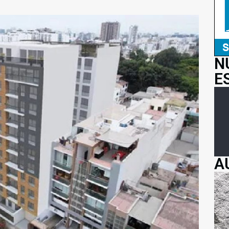
N
E
A