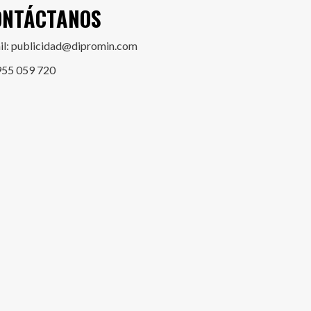
ONTÁCTANOS
il: publicidad@dipromin.com
955 059 720