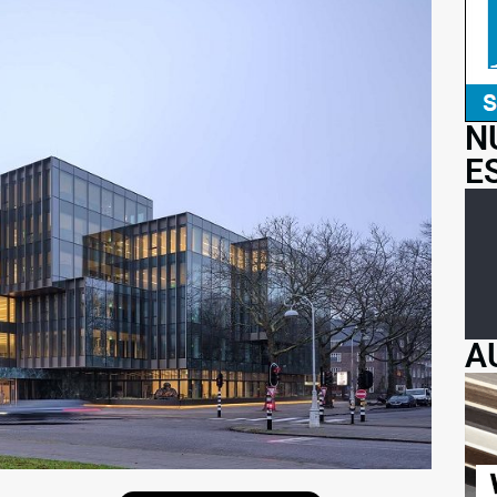
N
E
A