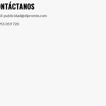
ONTÁCTANOS
il: publicidad@dipromin.com
955 059 720