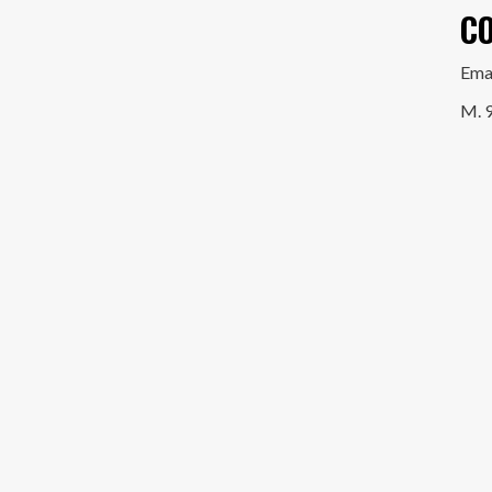
C
Ema
M. 