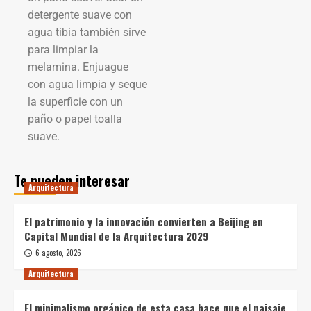
detergente suave con
agua tibia también sirve
para limpiar la
melamina. Enjuague
con agua limpia y seque
la superficie con un
paño o papel toalla
suave.
Te pueden interesar
Arquitectura
El patrimonio y la innovación convierten a Beijing en
Capital Mundial de la Arquitectura 2029
6 agosto, 2026
Arquitectura
El minimalismo orgánico de esta casa hace que el paisaje