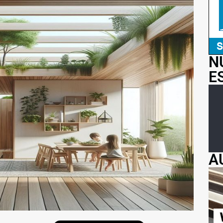
N
E
A