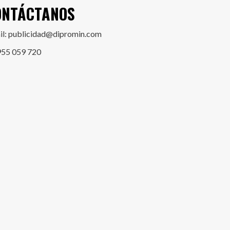
ONTÁCTANOS
il: publicidad@dipromin.com
955 059 720