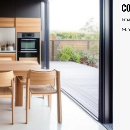
C
Ema
M. 