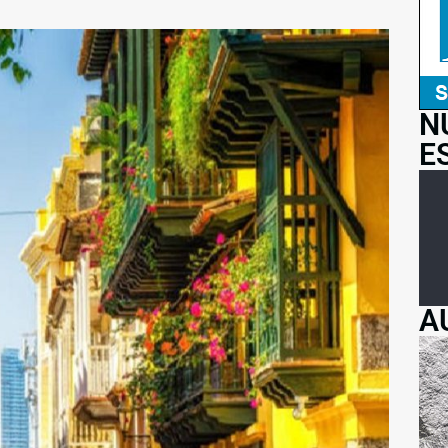
N
E
A