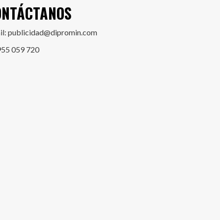
ONTÁCTANOS
il: publicidad@dipromin.com
955 059 720