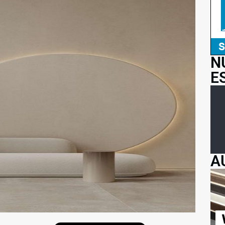
N
E
A