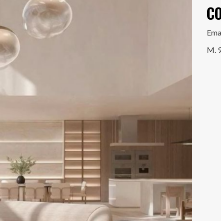
C
Ema
M. 