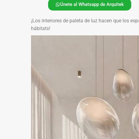
Únete al Whatsapp de Arquitek
¡Los interiores de paleta de luz hacen que los e
hábitats!