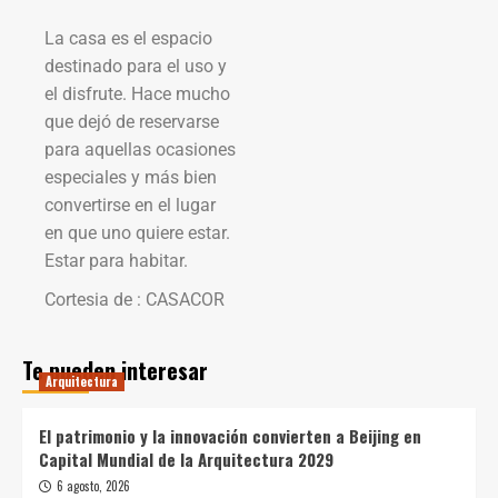
La casa es el espacio
destinado para el uso y
el disfrute. Hace mucho
que dejó de reservarse
para aquellas ocasiones
especiales y más bien
convertirse en el lugar
en que uno quiere estar.
Estar para habitar.
Cortesia de : CASACOR
Te pueden interesar
Arquitectura
El patrimonio y la innovación convierten a Beijing en
Capital Mundial de la Arquitectura 2029
6 agosto, 2026