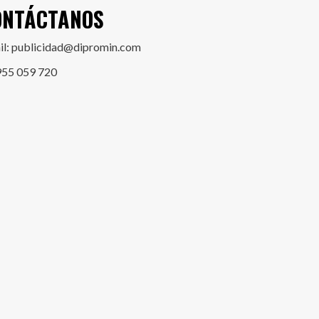
ONTÁCTANOS
il: publicidad@dipromin.com
955 059 720