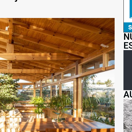
N
E
A