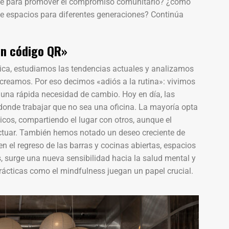
arse para promover el compromiso comunitario? ¿cómo
 de espacios para diferentes generaciones? Continúa
un código QR»
ica, estudiamos las tendencias actuales y analizamos
 creamos. Por eso decimos «adiós a la rutina»: vivimos
una rápida necesidad de cambio. Hoy en día, las
 donde trabajar que no sea una oficina. La mayoría opta
cos, compartiendo el lugar con otros, aunque el
actuar. También hemos notado un deseo creciente de
en el regreso de las barras y cocinas abiertas, espacios
s, surge una nueva sensibilidad hacia la salud mental y
 prácticas como el mindfulness juegan un papel crucial.