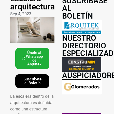
SUSCRÍBASE
arquitectura
AL
Sep 4, 2023
BOLETÍN
NUESTRO
DIRECTORIO
ESPECIALIZA
Únete al
Whatsapp
de
Arquitek
AUSPICIADOR
Suscríbete
al Boletín
La
escalera
dentro de la
arquitectura es definida
como una estructura