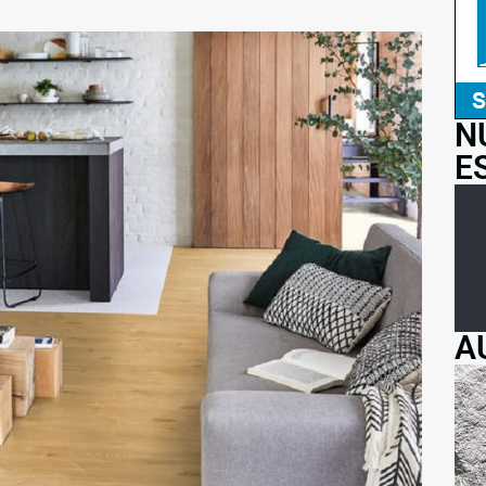
N
E
A