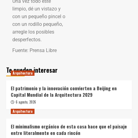
Una vez todo esté
limpio, dé un vistazo y
con un pequeño pincel o
con un rodillo pequeño,
arregle los posibles
desperfectos.
Fuente: Prensa Libre
Te pueden interesar
Arquitectura
El patrimonio y la innovación convierten a Beijing en
Capital Mundial de la Arquitectura 2029
6 agosto, 2026
Arquitectura
El minimalismo orgánico de esta casa hace que el paisaje
entre literalmente en cada rincón