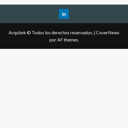
Arquitek © Todos los derechos reservados.
|
CoverNews
por AF themes.