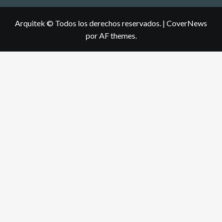
Arquitek © Todos los derechos reservados.
|
CoverNews
por AF themes.