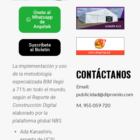
Únete al
Whatsapp
de
Arquitek
Suscríbete
al Boletín
La implementación y uso
CONTÁCTANOS
de la metodología
especializada BIM llegó
Email:
a 71% en todo el mundo,
publicidad@dipromin.com
según el Reporte de
Construcción Digital
M. 955 059 720
elaborado por la
plataforma global NBS.
Ada Kanashiro,
experta de UCAL,