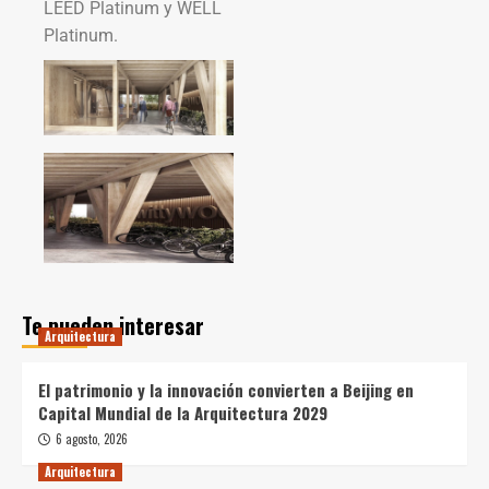
LEED Platinum y WELL
Platinum.
Te pueden interesar
Arquitectura
El patrimonio y la innovación convierten a Beijing en
Capital Mundial de la Arquitectura 2029
6 agosto, 2026
Arquitectura